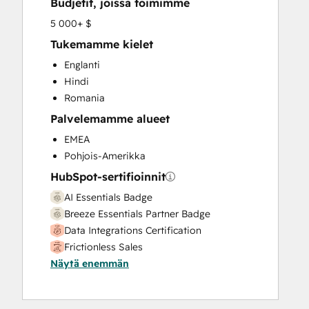
Budjetit, joissa toimimme
HubSpot Onboarding
Knowledge Base Development
5 000+ $
Marketing Hub Enterprise Onboarding
Tukemamme kielet
Marketing Hub Professional Onboarding
Englanti
Programmable Automation
Hindi
Sales and Marketing Alignment
Romania
Sales Coaching and Training
Palvelemamme alueet
Sales Enablement
Sales Hub Enterprise Onboarding
EMEA
Sales Hub Professional Onboarding
Pohjois-Amerikka
Service Hub Enterprise Onboarding
HubSpot-sertifioinnit
Service Hub Professional Onboarding
AI Essentials Badge
Breeze Essentials Partner Badge
Data Integrations Certification
Frictionless Sales
Näytä enemmän
HubSpot Implementation for Partners
HubSpot Sales Hub Software
Certification