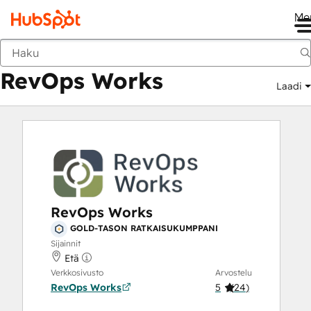
Me
RevOps Works
Markkinapaikka
Ratkaisukumppanit
RevOps Works
Laadi
RevOps Works
GOLD-TASON RATKAISUKUMPPANI
Sijainnit
Etä
Verkkosivusto
Arvostelu
RevOps Works
5
(
24
)