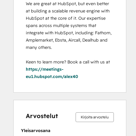
We are great at HubSpot, but even better 
at building a scalable revenue engine with 
HubSpot at the core of it. Our expertise 
spans across multiple systems that 
integrate with HubSpot, including: Fathom, 
Amplemarket, Ebsta, Aircall, Dealhub and 
many others. 

Keen to learn more? Book a call with us at 
https://meetings-
eu1.hubspot.com/alex40
0 %
0 %
0 %
0 %
100 %
0 %
0 %
0 %
0 %
100 %
valmis
valmis
valmis
valmis
valmis
valmis
valmis
valmis
valmis
valmis
Arvostelut
Kirjoita arvostelu
Yleisarvosana