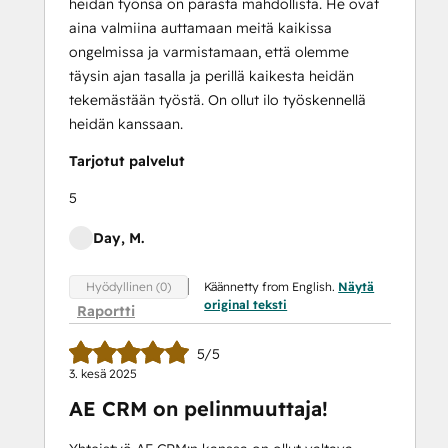
heidän työnsä on parasta mahdollista. He ovat
aina valmiina auttamaan meitä kaikissa
ongelmissa ja varmistamaan, että olemme
täysin ajan tasalla ja perillä kaikesta heidän
tekemästään työstä. On ollut ilo työskennellä
heidän kanssaan.
Tarjotut palvelut
5
Day, M.
Käännetty from English.
Näytä
Hyödyllinen (0)
original teksti
Raportti
5/5
3. kesä 2025
AE CRM on pelinmuuttaja!