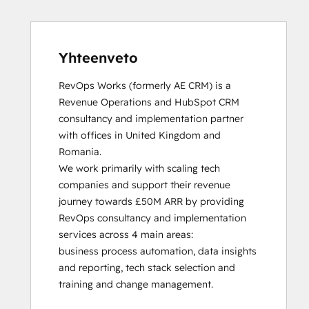
HubSpot Solutions Partner
Inbound
Inbound Sales
Platform Consulting
Yhteenveto
Service Hub Software
RevOps Works (formerly AE CRM) is a 
Revenue Operations and HubSpot CRM 
consultancy and implementation partner 
with offices in United Kingdom and 
Romania. 

We work primarily with scaling tech 
companies and support their revenue 
journey towards £50M ARR by providing 
RevOps consultancy and implementation 
services across 4 main areas:

business process automation, data insights 
and reporting, tech stack selection and 
training and change management. 
