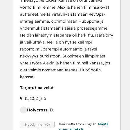
Yhteistyö AE CRM:n kanssa on ollut valtava
voitto tiimillemme. Alex ja hänen tiiminsä ovat
auttaneet meitä virtaviivaistamaan RevOps-
strategiaamme, optimoimaan HubSpotia ja
yhdenmukaistamaan sisäisiä prosessejamme!
Heidän lähestymistapansa oli harkittu, räätälöity
ja vaikuttava. Meillä on nyt selkeämpi
raportointi, parempi automaatio ja täysi
näkyvyys putkistoon. Suosittelen lämpimästi
yhteistyötä Alexin ja hänen tiiminsä kanssa, jos
olet valmis nostamaan tasoasi HubSpotin
kanssa!
Tarjotut palvelut
9, 11, 10, 3 ja 5
Holycross, D.
Käännetty from English.
Näytä
Hyödyllinen (0)
original teksti