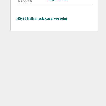
Raportti
Näytä kaikki asiakasarvostelut