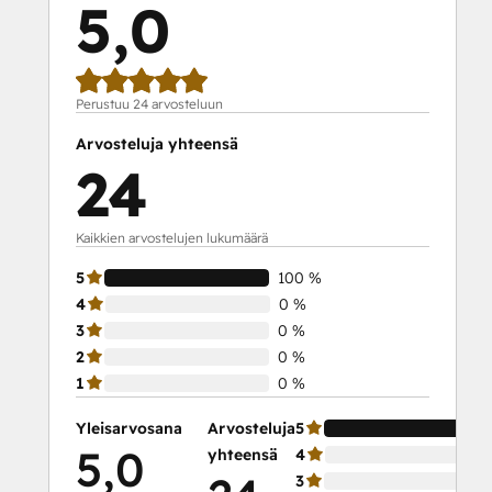
5,0
Perustuu 24 arvosteluun
Arvosteluja yhteensä
24
Kaikkien arvostelujen lukumäärä
5
100 %
4
0 %
3
0 %
2
0 %
1
0 %
Yleisarvosana
Arvosteluja
5
5,0
yhteensä
4
3