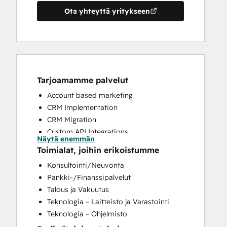
Ota yhteyttä yritykseen
Tarjoamamme palvelut
Account based marketing
CRM Implementation
CRM Migration
Custom API Integrations
Näytä enemmän
Customer Marketing
Toimialat, joihin erikoistumme
Customer Success Training
Konsultointi/Neuvonta
Customer Support Training
Pankki-/Finanssipalvelut
Customer Survey and Analysis
Talous ja Vakuutus
Email Marketing
Teknologia – Laitteisto ja Varastointi
Full Inbound Marketing Services
Teknologia – Ohjelmisto
Help Desk Implementation