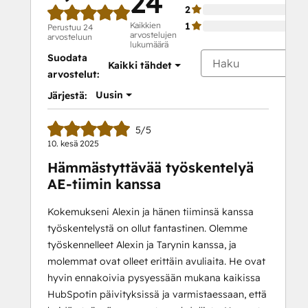
24
2
Kaikkien
1
Perustuu 24
arvostelujen
arvosteluun
lukumäärä
Suodata
Kaikki tähdet
arvostelut:
Uusin
Järjestä:
5/5
10. kesä 2025
Hämmästyttävää työskentelyä
AE-tiimin kanssa
Kokemukseni Alexin ja hänen tiiminsä kanssa
työskentelystä on ollut fantastinen. Olemme
työskennelleet Alexin ja Tarynin kanssa, ja
molemmat ovat olleet erittäin avuliaita. He ovat
hyvin ennakoivia pysyessään mukana kaikissa
HubSpotin päivityksissä ja varmistaessaan, että