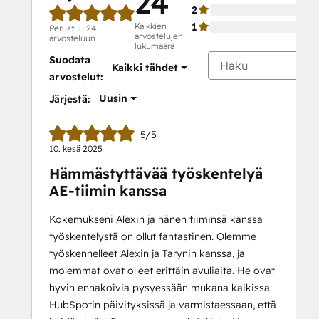
24
2
Kaikkien
1
Perustuu 24
arvostelujen
arvosteluun
lukumäärä
Suodata
Kaikki tähdet
arvostelut:
Uusin
Järjestä:
5/5
10. kesä 2025
Hämmästyttävää työskentelyä
AE-tiimin kanssa
Kokemukseni Alexin ja hänen tiiminsä kanssa
työskentelystä on ollut fantastinen. Olemme
työskennelleet Alexin ja Tarynin kanssa, ja
molemmat ovat olleet erittäin avuliaita. He ovat
hyvin ennakoivia pysyessään mukana kaikissa
HubSpotin päivityksissä ja varmistaessaan, että