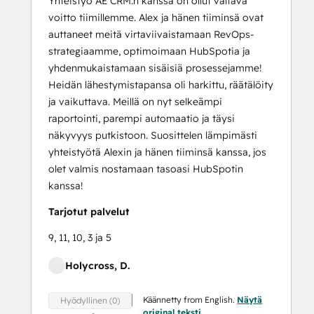
Yhteistyö AE CRM:n kanssa on ollut valtava
voitto tiimillemme. Alex ja hänen tiiminsä ovat
auttaneet meitä virtaviivaistamaan RevOps-
strategiaamme, optimoimaan HubSpotia ja
yhdenmukaistamaan sisäisiä prosessejamme!
Heidän lähestymistapansa oli harkittu, räätälöity
ja vaikuttava. Meillä on nyt selkeämpi
raportointi, parempi automaatio ja täysi
näkyvyys putkistoon. Suosittelen lämpimästi
yhteistyötä Alexin ja hänen tiiminsä kanssa, jos
olet valmis nostamaan tasoasi HubSpotin
kanssa!
Tarjotut palvelut
9, 11, 10, 3 ja 5
Holycross, D.
Käännetty from English.
Näytä
Hyödyllinen (0)
original teksti