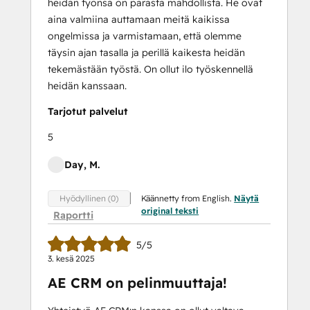
heidän työnsä on parasta mahdollista. He ovat
aina valmiina auttamaan meitä kaikissa
ongelmissa ja varmistamaan, että olemme
täysin ajan tasalla ja perillä kaikesta heidän
tekemästään työstä. On ollut ilo työskennellä
heidän kanssaan.
Tarjotut palvelut
5
Day, M.
Käännetty from English.
Näytä
Hyödyllinen (0)
original teksti
Raportti
5/5
3. kesä 2025
AE CRM on pelinmuuttaja!