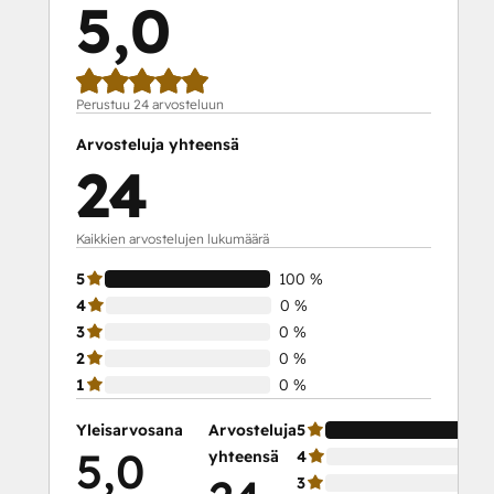
5,0
Perustuu 24 arvosteluun
Arvosteluja yhteensä
24
Kaikkien arvostelujen lukumäärä
5
100 %
4
0 %
3
0 %
2
0 %
1
0 %
Yleisarvosana
Arvosteluja
5
5,0
yhteensä
4
3