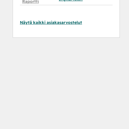
Raportti
Näytä kaikki asiakasarvostelut