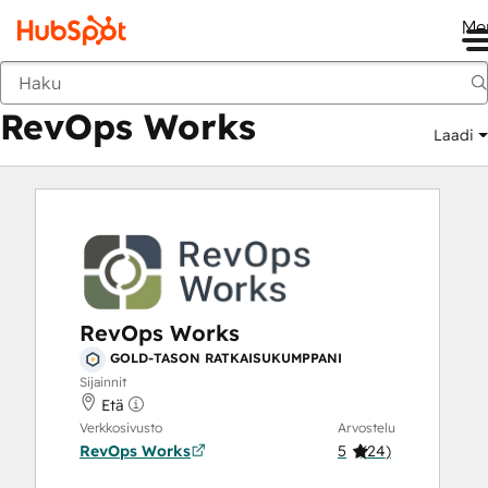
Me
RevOps Works
Markkinapaikka
Ratkaisukumppanit
RevOps Works
Laadi
RevOps Works
GOLD-TASON RATKAISUKUMPPANI
Sijainnit
Etä
Verkkosivusto
Arvostelu
RevOps Works
5
(
24
)