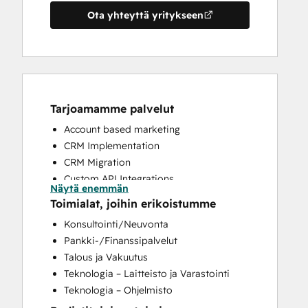
Ota yhteyttä yritykseen
Tarjoamamme palvelut
Account based marketing
CRM Implementation
CRM Migration
Custom API Integrations
Näytä enemmän
Customer Marketing
Toimialat, joihin erikoistumme
Customer Success Training
Konsultointi/Neuvonta
Customer Support Training
Pankki-/Finanssipalvelut
Customer Survey and Analysis
Talous ja Vakuutus
Email Marketing
Teknologia – Laitteisto ja Varastointi
Full Inbound Marketing Services
Teknologia – Ohjelmisto
Help Desk Implementation