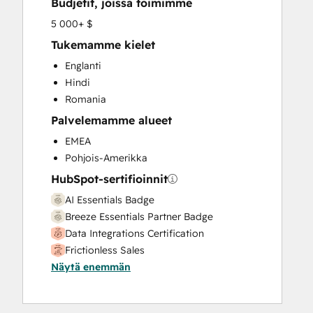
Budjetit, joissa toimimme
HubSpot Onboarding
Knowledge Base Development
5 000+ $
Marketing Hub Enterprise Onboarding
Tukemamme kielet
Marketing Hub Professional Onboarding
Englanti
Programmable Automation
Hindi
Sales and Marketing Alignment
Romania
Sales Coaching and Training
Palvelemamme alueet
Sales Enablement
Sales Hub Enterprise Onboarding
EMEA
Sales Hub Professional Onboarding
Pohjois-Amerikka
Service Hub Enterprise Onboarding
HubSpot-sertifioinnit
Service Hub Professional Onboarding
AI Essentials Badge
Breeze Essentials Partner Badge
Data Integrations Certification
Frictionless Sales
Näytä enemmän
HubSpot Implementation for Partners
HubSpot Sales Hub Software
Certification