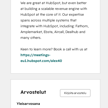
We are great at HubSpot, but even better 
at building a scalable revenue engine with 
HubSpot at the core of it. Our expertise 
spans across multiple systems that 
integrate with HubSpot, including: Fathom, 
Amplemarket, Ebsta, Aircall, Dealhub and 
many others. 

Keen to learn more? Book a call with us at 
https://meetings-
eu1.hubspot.com/alex40
0 %
0 %
0 %
0 %
100 %
0 %
0 %
0 %
0 %
100 %
valmis
valmis
valmis
valmis
valmis
valmis
valmis
valmis
valmis
valmis
Arvostelut
Kirjoita arvostelu
Yleisarvosana