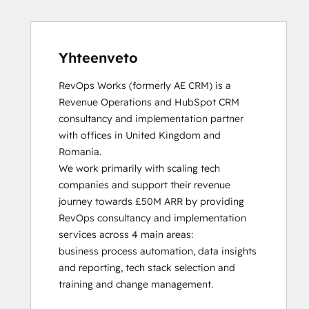
HubSpot Solutions Partner
Inbound
Inbound Sales
Platform Consulting
Yhteenveto
Service Hub Software
RevOps Works (formerly AE CRM) is a 
Revenue Operations and HubSpot CRM 
consultancy and implementation partner 
with offices in United Kingdom and 
Romania. 

We work primarily with scaling tech 
companies and support their revenue 
journey towards £50M ARR by providing 
RevOps consultancy and implementation 
services across 4 main areas:

business process automation, data insights 
and reporting, tech stack selection and 
training and change management. 
