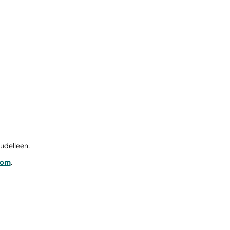
udelleen.
com
.