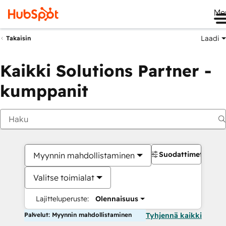
Me
Laadi
Takaisin
Kaikki Solutions Partner -
kumppanit
Suodattimet
Myynnin mahdollistaminen
Valitse toimialat
Lajitteluperuste:
Olennaisuus
Palvelut: Myynnin mahdollistaminen
Tyhjennä kaikki