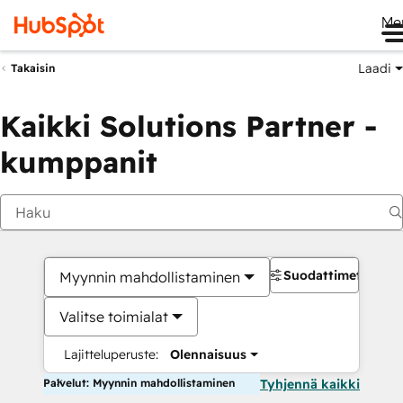
Me
Laadi
Takaisin
Kaikki Solutions Partner -
kumppanit
Suodattimet
Myynnin mahdollistaminen
Valitse toimialat
Lajitteluperuste:
Olennaisuus
Palvelut: Myynnin mahdollistaminen
Tyhjennä kaikki