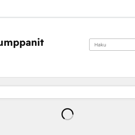
kumppanit
Ladataan