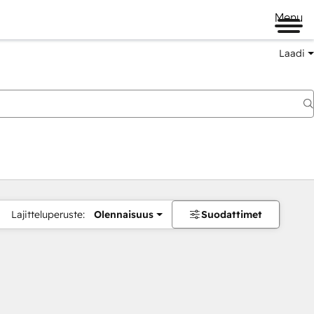
Menu
Laadi
Lajitteluperuste:
Olennaisuus
Suodattimet