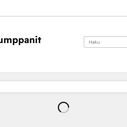
kumppanit
Ladataan