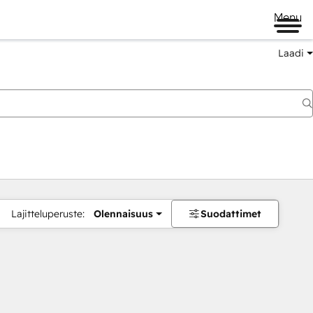
Menu
Laadi
Lajitteluperuste:
Olennaisuus
Suodattimet