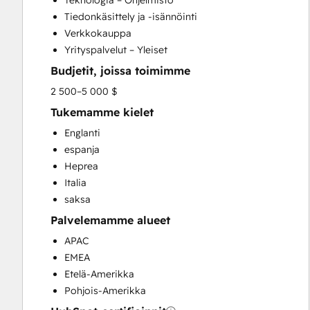
Teknologia – Ohjelmisto
Search Engine Optimization
Tiedonkäsittely ja -isännöinti
Social Media
Verkkokauppa
Website Development
Yrityspalvelut – Yleiset
Website Migration
Budjetit, joissa toimimme
2 500–5 000 $
Tukemamme kielet
Englanti
espanja
Heprea
Italia
saksa
Palvelemamme alueet
APAC
EMEA
Etelä-Amerikka
Pohjois-Amerikka