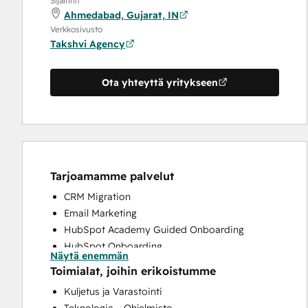
Sijainnit
Ahmedabad, Gujarat, IN
Verkkosivusto
Takshvi Agency
Ota yhteyttä yritykseen
Tarjoamamme palvelut
CRM Migration
Email Marketing
HubSpot Academy Guided Onboarding
HubSpot Onboarding
Näytä enemmän
Paid Advertising
Toimialat, joihin erikoistumme
Programmable Automation
Kuljetus ja Varastointi
Sales and Marketing Alignment