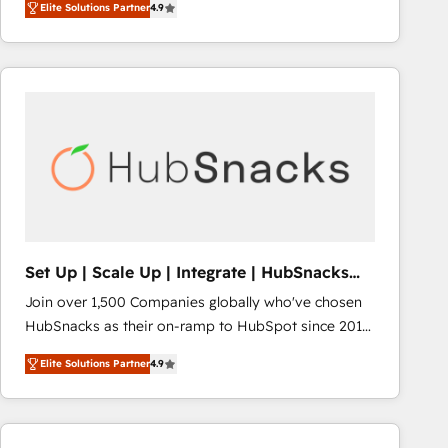
Elite Solutions Partner
4.9
HubSpot and willing to work hand-in-hand with your
team to simplify the complex and build a better
experience for your team and customers.
Set Up | Scale Up | Integrate | HubSnacks
FlexPlan
Join over 1,500 Companies globally who've chosen
HubSnacks as their on-ramp to HubSpot since 2014
Simple pay-as-you-go plans that accelerate value...
Elite Solutions Partner
4.9
1️⃣ Set Up | Onboarding New or Check-fixing existing
HubSpot portals 2️⃣ Scale Up | 100% HubSpot Task
Execution... Global 24/7 ... All Experts 3️⃣ Integrate |
your entire Tech Stack with Custom Integrations