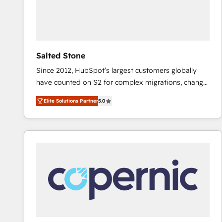
Salted Stone
Since 2012, HubSpot’s largest customers globally
have counted on S2 for complex migrations, change
management, systems integration, and creative
Elite Solutions Partner
5.0
solutions that deliver measurable impact and
transform brand experiences As one of the few full-
service creative agencies in the HubSpot
ecosystem, we blend strategy, technology, & award-
winning design to build scalable, globally
regionalized HubSpot websites, integrated
marketing campaigns, & RevOps frameworks that
fuel long-term success We connect the entire
customer lifecycle through seamless integrations,
ensure long-term adoption with change-