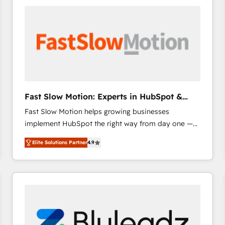
accelerate ROI across every HubSpot Hub. 🧭 From
multi-region migrations to AI-powered automation,
we turn complexity into clarity, human at global
scale. 🏆 HubSpot’s CEO called us “the partner of the
future.” Others agree it is proof of trust built through
measurable impact.
Fast Slow Motion: Experts in HubSpot &
Salesforce
Fast Slow Motion helps growing businesses
implement HubSpot the right way from day one —
with the flexibility to scale as complexity increases.
Elite Solutions Partner
4.9
Highly certified in both HubSpot and Salesforce, we
bring deep experience in CRM implementation,
integrations, and data migration across modern
business systems. Built to serve growing mid-
market and enterprise organizations, our team
combines strong technical execution with real
business perspective. Many of our consultants have