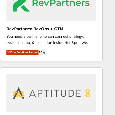
RevPartners: RevOps + GTM
You need a partner who can connect strategy,
systems, data, & execution inside HubSpot. We
bridge the gap where most agencies fall short by
Elite Solutions Partner
5.0
combining GTM strategy with technical execution to
solve the right problem with the right solution. As the
only firm in the world to hold Elite Partner
Accreditations with both HubSpot and Clay, our
clients gain a unique advantage in CRM architecture,
pipeline generation, data intelligence, and go-to-
market execution. Why B2B Businesses Choose RP: -
Secure: Soc2 compliant 🛡️ - Pricing: Implementations
starting at $1,5k 💵 - Speed: Launch in 14 days ⚡ -
Global: 75+ RPers across five continents 🌐 - Scale: