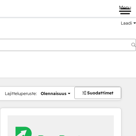
Menu
Laadi
Suodattimet
Lajitteluperuste:
Olennaisuus