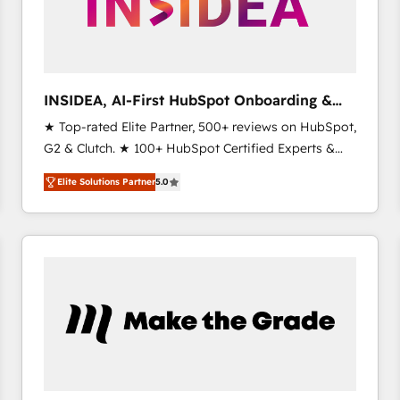
INSIDEA, AI-First HubSpot Onboarding &
RevOps
★ Top-rated Elite Partner, 500+ reviews on HubSpot,
G2 & Clutch. ★ 100+ HubSpot Certified Experts &
Trainers across the team ★ 1,500+ implementations
Elite Solutions Partner
5.0
across five continents ★ AI-First, RevOps-led,
Onboarding obsessed ★ Company of the Year
2024/25 INSIDEA helps growing companies turn
HubSpot into a revenue engine. We onboard your
team, migrate your data, and build AI-powered
workflows that drive adoption from week one, in
your time zone. What we do ➤ Onboarding: Live in
weeks, with workflows built around your business,
not a template. ➤ Migration: Move from any legacy
CRM. Zero downtime, full data integrity. ➤