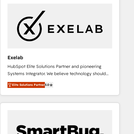
consistently ranked among their top 5 partners
worldwide, and with over 15 years in the ecosystem,
Huble has built a track record that speaks for itself.
One company, one operating model, delivering
across offices and consulting teams in the UK, USA,
Canada, Germany, France, Belgium, Singapore, and
South Africa. Certified compliant with ISO/IEC
27001:2022 and ISO 9001:2015 across all seven
Exelab
international offices and 175+ employees.
HubSpot Elite Solutions Partner and pioneering
Systems Integrator. We believe technology should
serve business strategy, not the other way around.
Elite Solutions Partner
5.0
Every engagement begins with clear objectives,
customer journey mapping, and measurable KPIs.
Only then we architect solutions. The question is
never which features to activate, but which
outcomes to deliver. -SYSTEM INTEGRATION-
Connectors, workflows, and data architectures that
make HubSpot the operational hub, integrated with