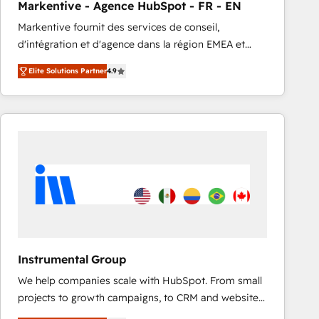
Markentive - Agence HubSpot - FR - EN
accreditations and deep HIPAA-compliance
Markentive fournit des services de conseil,
expertise. - A team of 250+ experts dedicated to
d'intégration et d'agence dans la région EMEA et
your resilient growth.
North America. Avec plus de 115 experts en
Elite Solutions Partner
4.9
marketing automation, Growth, Revops, CRM et
webdesign. Markentive is both a consulting firm, a
digital agency and an integrator. With over 115
experts in marketing automation, growth, revops,
CRM and webdesign (We focus on EMEA - USA
customers).
Instrumental Group
We help companies scale with HubSpot. From small
projects to growth campaigns, to CRM and websites.
Hire an agency that's experienced in every inch of