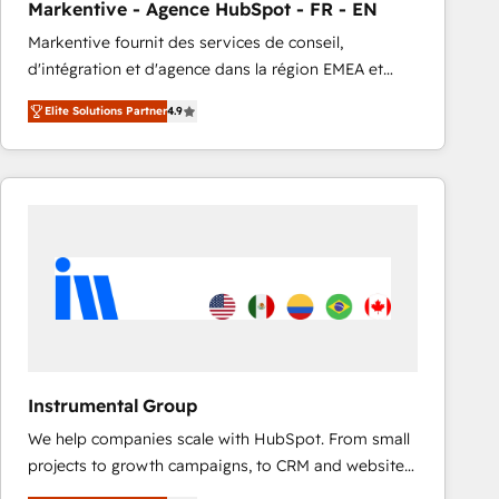
Markentive - Agence HubSpot - FR - EN
accreditations and deep HIPAA-compliance
Markentive fournit des services de conseil,
expertise. - A team of 250+ experts dedicated to
d'intégration et d'agence dans la région EMEA et
your resilient growth.
North America. Avec plus de 115 experts en
Elite Solutions Partner
4.9
marketing automation, Growth, Revops, CRM et
webdesign. Markentive is both a consulting firm, a
digital agency and an integrator. With over 115
experts in marketing automation, growth, revops,
CRM and webdesign (We focus on EMEA - USA
customers).
Instrumental Group
We help companies scale with HubSpot. From small
projects to growth campaigns, to CRM and websites.
Hire an agency that's experienced in every inch of