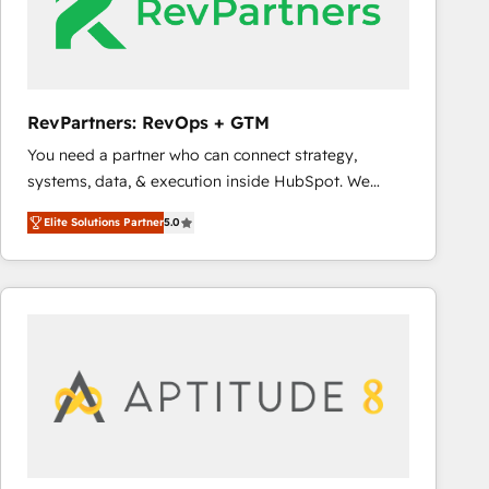
RevPartners: RevOps + GTM
You need a partner who can connect strategy,
systems, data, & execution inside HubSpot. We
bridge the gap where most agencies fall short by
Elite Solutions Partner
5.0
combining GTM strategy with technical execution to
solve the right problem with the right solution. As the
only firm in the world to hold Elite Partner
Accreditations with both HubSpot and Clay, our
clients gain a unique advantage in CRM architecture,
pipeline generation, data intelligence, and go-to-
market execution. Why B2B Businesses Choose RP: -
Secure: Soc2 compliant 🛡️ - Pricing: Implementations
starting at $1,5k 💵 - Speed: Launch in 14 days ⚡ -
Global: 75+ RPers across five continents 🌐 - Scale: