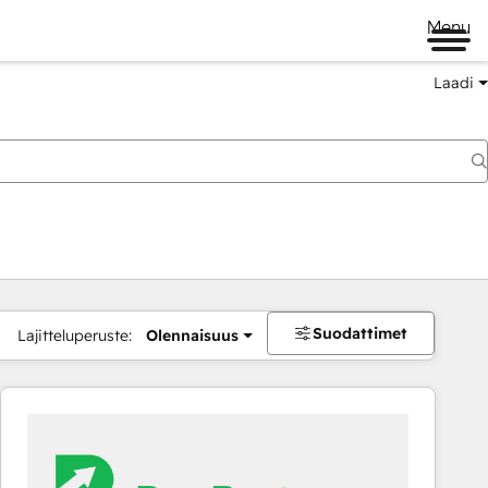
Menu
Laadi
Suodattimet
Lajitteluperuste:
Olennaisuus