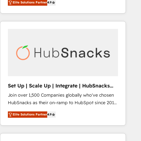
Elite Solutions Partner
4.9
HubSpot and willing to work hand-in-hand with your
team to simplify the complex and build a better
experience for your team and customers.
Set Up | Scale Up | Integrate | HubSnacks
FlexPlan
Join over 1,500 Companies globally who've chosen
HubSnacks as their on-ramp to HubSpot since 2014
Simple pay-as-you-go plans that accelerate value...
Elite Solutions Partner
4.9
1️⃣ Set Up | Onboarding New or Check-fixing existing
HubSpot portals 2️⃣ Scale Up | 100% HubSpot Task
Execution... Global 24/7 ... All Experts 3️⃣ Integrate |
your entire Tech Stack with Custom Integrations