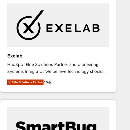
consistently ranked among their top 5 partners
worldwide, and with over 15 years in the ecosystem,
Huble has built a track record that speaks for itself.
One company, one operating model, delivering
across offices and consulting teams in the UK, USA,
Canada, Germany, France, Belgium, Singapore, and
South Africa. Certified compliant with ISO/IEC
27001:2022 and ISO 9001:2015 across all seven
Exelab
international offices and 175+ employees.
HubSpot Elite Solutions Partner and pioneering
Systems Integrator. We believe technology should
serve business strategy, not the other way around.
Elite Solutions Partner
5.0
Every engagement begins with clear objectives,
customer journey mapping, and measurable KPIs.
Only then we architect solutions. The question is
never which features to activate, but which
outcomes to deliver. -SYSTEM INTEGRATION-
Connectors, workflows, and data architectures that
make HubSpot the operational hub, integrated with