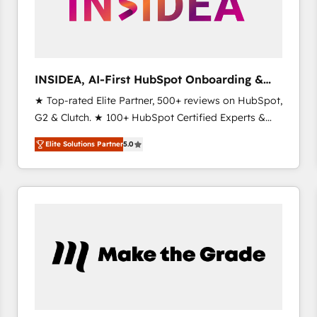
INSIDEA, AI-First HubSpot Onboarding &
RevOps
★ Top-rated Elite Partner, 500+ reviews on HubSpot,
G2 & Clutch. ★ 100+ HubSpot Certified Experts &
Trainers across the team ★ 1,500+ implementations
Elite Solutions Partner
5.0
across five continents ★ AI-First, RevOps-led,
Onboarding obsessed ★ Company of the Year
2024/25 INSIDEA helps growing companies turn
HubSpot into a revenue engine. We onboard your
team, migrate your data, and build AI-powered
workflows that drive adoption from week one, in
your time zone. What we do ➤ Onboarding: Live in
weeks, with workflows built around your business,
not a template. ➤ Migration: Move from any legacy
CRM. Zero downtime, full data integrity. ➤