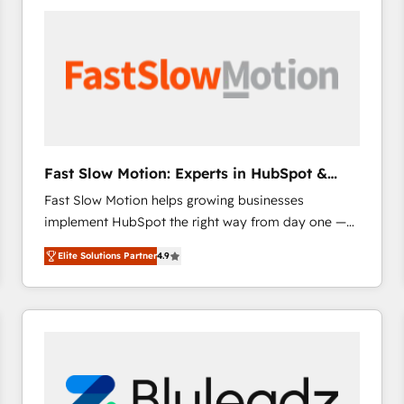
accelerate ROI across every HubSpot Hub. 🧭 From
multi-region migrations to AI-powered automation,
we turn complexity into clarity, human at global
scale. 🏆 HubSpot’s CEO called us “the partner of the
future.” Others agree it is proof of trust built through
measurable impact.
Fast Slow Motion: Experts in HubSpot &
Salesforce
Fast Slow Motion helps growing businesses
implement HubSpot the right way from day one —
with the flexibility to scale as complexity increases.
Elite Solutions Partner
4.9
Highly certified in both HubSpot and Salesforce, we
bring deep experience in CRM implementation,
integrations, and data migration across modern
business systems. Built to serve growing mid-
market and enterprise organizations, our team
combines strong technical execution with real
business perspective. Many of our consultants have