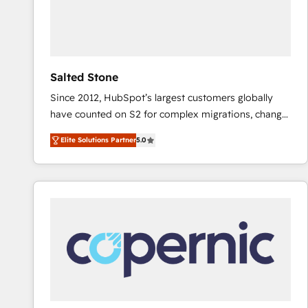
Salted Stone
Since 2012, HubSpot’s largest customers globally
have counted on S2 for complex migrations, change
management, systems integration, and creative
Elite Solutions Partner
5.0
solutions that deliver measurable impact and
transform brand experiences As one of the few full-
service creative agencies in the HubSpot
ecosystem, we blend strategy, technology, & award-
winning design to build scalable, globally
regionalized HubSpot websites, integrated
marketing campaigns, & RevOps frameworks that
fuel long-term success We connect the entire
customer lifecycle through seamless integrations,
ensure long-term adoption with change-