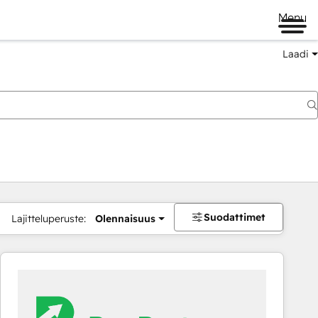
Menu
Laadi
Suodattimet
Lajitteluperuste:
Olennaisuus