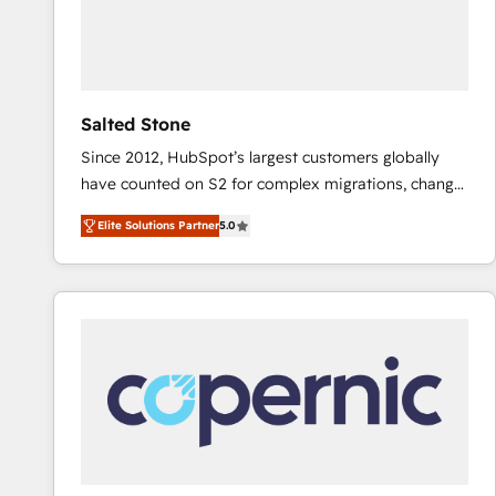
Salted Stone
Since 2012, HubSpot’s largest customers globally
have counted on S2 for complex migrations, change
management, systems integration, and creative
Elite Solutions Partner
5.0
solutions that deliver measurable impact and
transform brand experiences As one of the few full-
service creative agencies in the HubSpot
ecosystem, we blend strategy, technology, & award-
winning design to build scalable, globally
regionalized HubSpot websites, integrated
marketing campaigns, & RevOps frameworks that
fuel long-term success We connect the entire
customer lifecycle through seamless integrations,
ensure long-term adoption with change-