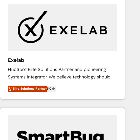
consistently ranked among their top 5 partners
worldwide, and with over 15 years in the ecosystem,
Huble has built a track record that speaks for itself.
One company, one operating model, delivering
across offices and consulting teams in the UK, USA,
Canada, Germany, France, Belgium, Singapore, and
South Africa. Certified compliant with ISO/IEC
27001:2022 and ISO 9001:2015 across all seven
Exelab
international offices and 175+ employees.
HubSpot Elite Solutions Partner and pioneering
Systems Integrator. We believe technology should
serve business strategy, not the other way around.
Elite Solutions Partner
5.0
Every engagement begins with clear objectives,
customer journey mapping, and measurable KPIs.
Only then we architect solutions. The question is
never which features to activate, but which
outcomes to deliver. -SYSTEM INTEGRATION-
Connectors, workflows, and data architectures that
make HubSpot the operational hub, integrated with