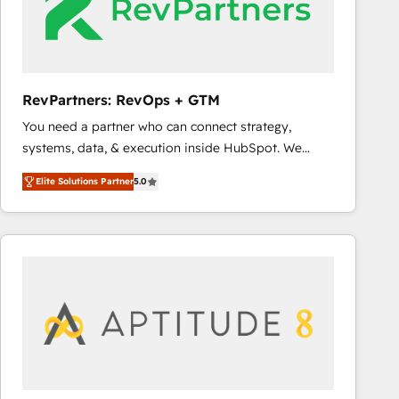
RevPartners: RevOps + GTM
You need a partner who can connect strategy,
systems, data, & execution inside HubSpot. We
bridge the gap where most agencies fall short by
Elite Solutions Partner
5.0
combining GTM strategy with technical execution to
solve the right problem with the right solution. As the
only firm in the world to hold Elite Partner
Accreditations with both HubSpot and Clay, our
clients gain a unique advantage in CRM architecture,
pipeline generation, data intelligence, and go-to-
market execution. Why B2B Businesses Choose RP: -
Secure: Soc2 compliant 🛡️ - Pricing: Implementations
starting at $1,5k 💵 - Speed: Launch in 14 days ⚡ -
Global: 75+ RPers across five continents 🌐 - Scale: