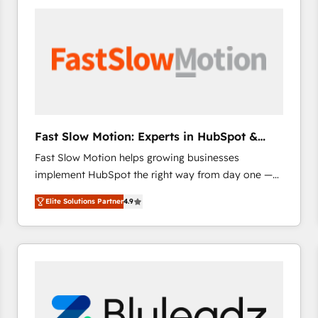
accelerate ROI across every HubSpot Hub. 🧭 From
multi-region migrations to AI-powered automation,
we turn complexity into clarity, human at global
scale. 🏆 HubSpot’s CEO called us “the partner of the
future.” Others agree it is proof of trust built through
measurable impact.
Fast Slow Motion: Experts in HubSpot &
Salesforce
Fast Slow Motion helps growing businesses
implement HubSpot the right way from day one —
with the flexibility to scale as complexity increases.
Elite Solutions Partner
4.9
Highly certified in both HubSpot and Salesforce, we
bring deep experience in CRM implementation,
integrations, and data migration across modern
business systems. Built to serve growing mid-
market and enterprise organizations, our team
combines strong technical execution with real
business perspective. Many of our consultants have