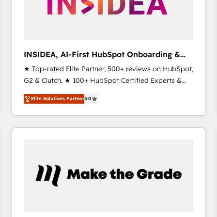
INSIDEA, AI-First HubSpot Onboarding &
RevOps
★ Top-rated Elite Partner, 500+ reviews on HubSpot,
G2 & Clutch. ★ 100+ HubSpot Certified Experts &
Trainers across the team ★ 1,500+ implementations
Elite Solutions Partner
5.0
across five continents ★ AI-First, RevOps-led,
Onboarding obsessed ★ Company of the Year
2024/25 INSIDEA helps growing companies turn
HubSpot into a revenue engine. We onboard your
team, migrate your data, and build AI-powered
workflows that drive adoption from week one, in
your time zone. What we do ➤ Onboarding: Live in
weeks, with workflows built around your business,
not a template. ➤ Migration: Move from any legacy
CRM. Zero downtime, full data integrity. ➤