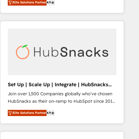
Elite Solutions Partner
4.9
HubSpot and willing to work hand-in-hand with your
team to simplify the complex and build a better
experience for your team and customers.
Set Up | Scale Up | Integrate | HubSnacks
FlexPlan
Join over 1,500 Companies globally who've chosen
HubSnacks as their on-ramp to HubSpot since 2014
Simple pay-as-you-go plans that accelerate value...
Elite Solutions Partner
4.9
1️⃣ Set Up | Onboarding New or Check-fixing existing
HubSpot portals 2️⃣ Scale Up | 100% HubSpot Task
Execution... Global 24/7 ... All Experts 3️⃣ Integrate |
your entire Tech Stack with Custom Integrations