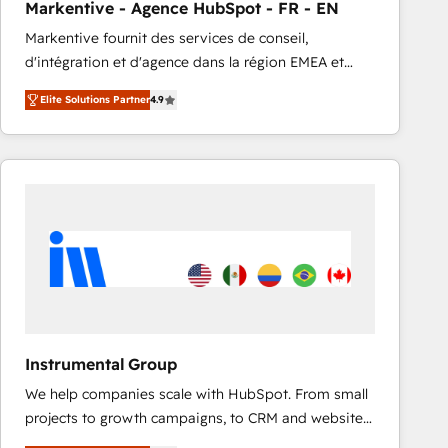
Markentive - Agence HubSpot - FR - EN
accreditations and deep HIPAA-compliance
Markentive fournit des services de conseil,
expertise. - A team of 250+ experts dedicated to
d'intégration et d'agence dans la région EMEA et
your resilient growth.
North America. Avec plus de 115 experts en
Elite Solutions Partner
4.9
marketing automation, Growth, Revops, CRM et
webdesign. Markentive is both a consulting firm, a
digital agency and an integrator. With over 115
experts in marketing automation, growth, revops,
CRM and webdesign (We focus on EMEA - USA
customers).
Instrumental Group
We help companies scale with HubSpot. From small
projects to growth campaigns, to CRM and websites.
Hire an agency that's experienced in every inch of