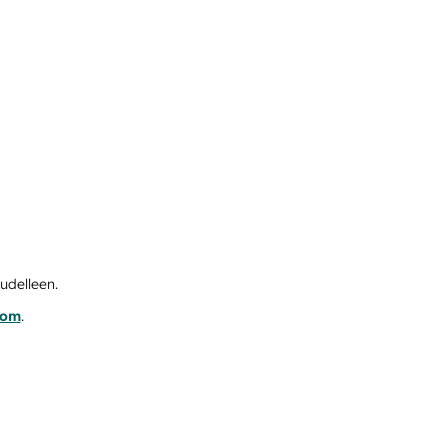
udelleen.
com
.