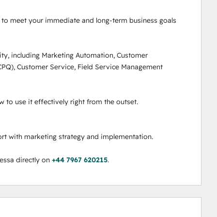
s to meet your immediate and long-term business goals 
ity, including Marketing Automation, Customer 
CPQ), Customer Service, Field Service Management 
o use it effectively right from the outset.

 with marketing strategy and implementation. 

essa directly on 
+44 7967 620215
.
0 %
0 %
0 %
0 %
100 %
valmis
valmis
valmis
valmis
valmis