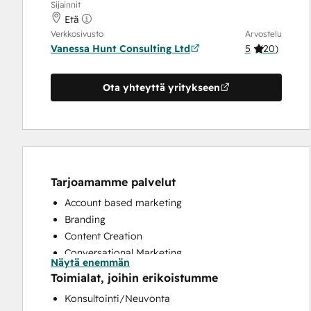
Sijainnit
Etä
Verkkosivusto
Arvostelu
Vanessa Hunt Consulting Ltd
5
(
20
)
Ota yhteyttä yritykseen
Tarjoamamme palvelut
Account based marketing
Branding
Content Creation
Conversational Marketing
Näytä enemmän
CRM Implementation
Toimialat, joihin erikoistumme
CRM Migration
Konsultointi/Neuvonta
Customer Support Training