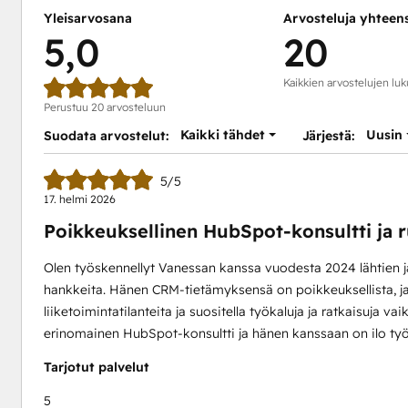
Yleisarvosana
Arvosteluja yhteen
5,0
20
Kaikkien arvostelujen lu
Perustuu 20 arvosteluun
Kaikki tähdet
Uusin
Suodata arvostelut:
Järjestä:
5/5
17. helmi 2026
Poikkeuksellinen HubSpot-konsultti ja r
Olen työskennellyt Vanessan kanssa vuodesta 2024 lähtien j
hankkeita. Hänen CRM-tietämyksensä on poikkeuksellista,
liiketoimintatilanteita ja suositella työkaluja ja ratkaisuja 
erinomainen HubSpot-konsultti ja hänen kanssaan on ilo työ
Tarjotut palvelut
5