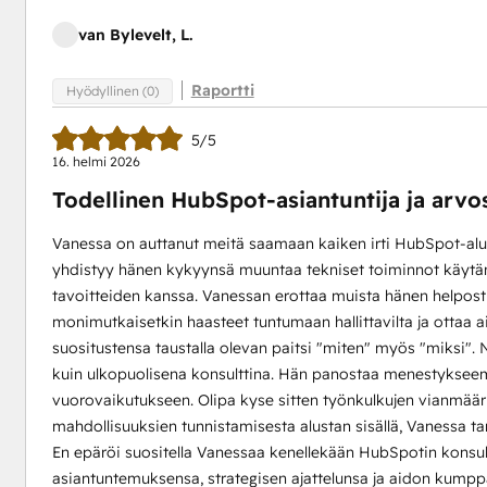
van Bylevelt, L.
Raportti
Hyödyllinen (0)
5/5
16. helmi 2026
Todellinen HubSpot-asiantuntija ja arvos
Vanessa on auttanut meitä saamaan kaiken irti HubSpot-alu
yhdistyy hänen kykyynsä muuntaa tekniset toiminnot käytänn
tavoitteiden kanssa. Vanessan erottaa muista hänen helpost
monimutkaisetkin haasteet tuntumaan hallittavilta ja otta
suositustensa taustalla olevan paitsi "miten" myös "miksi
kuin ulkopuolisena konsulttina. Hän panostaa menestykseem
vuorovaikutukseen. Olipa kyse sitten työnkulkujen vianmääri
mahdollisuuksien tunnistamisesta alustan sisällä, Vanessa tar
En epäröi suositella Vanessaa kenellekään HubSpotin konsult
asiantuntemuksensa, strategisen ajattelunsa ja aidon kumpp