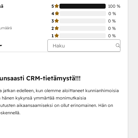
sä
5
100 %
4
0 %
3
0 %
kumäärä
2
0 %
1
0 %
unsaasti CRM-tietämystä!!!
a jatkan edelleen, kun olemme aloittaneet kunnianhimoisia
 ja hänen kykynsä ymmärtää monimutkaisia
vaikutusten aikaansaamiseksi on ollut erinomainen. Hän on
skennellä.