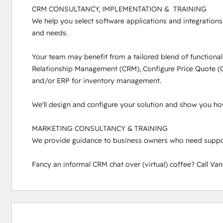
CRM CONSULTANCY, IMPLEMENTATION &  TRAINING

We help you select software applications and integration
and needs.

Your team may benefit from a tailored blend of functional
Relationship Management (CRM), Configure Price Quote (
and/or ERP for inventory management.

We'll design and configure your solution and show you how t
MARKETING CONSULTANCY & TRAINING

We provide guidance to business owners who need support
Fancy an informal CRM chat over (virtual) coffee? Call Van
0 %
0 %
0 %
0 %
100 %
valmis
valmis
valmis
valmis
valmis