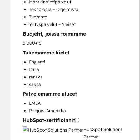
Markkinointipalvelut
Customer Survey and Analysis
Teknologia – Ohjelmisto
Email Marketing
Tuotanto
Full Inbound Marketing Services
Yrityspalvelut – Yleiset
Help Desk Implementation
Budjetit, joissa toimimme
Knowledge Base Development
Sales and Marketing Alignment
5 000+ $
Sales Coaching and Training
Tukemamme kielet
Sales Enablement
Englanti
Social Media
Italia
ranska
saksa
Palvelemamme alueet
EMEA
Pohjois-Amerikka
HubSpot-sertifioinnit
HubSpot Solutions
Partner