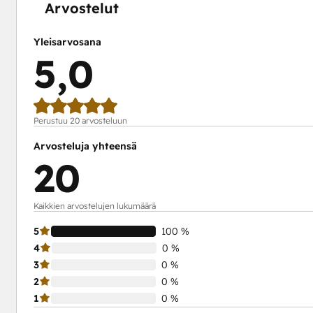
Arvostelut
Yleisarvosana
5,0
Perustuu 20 arvosteluun
Arvosteluja yhteensä
20
Kaikkien arvostelujen lukumäärä
5
100 %
4
0 %
3
0 %
2
0 %
1
0 %