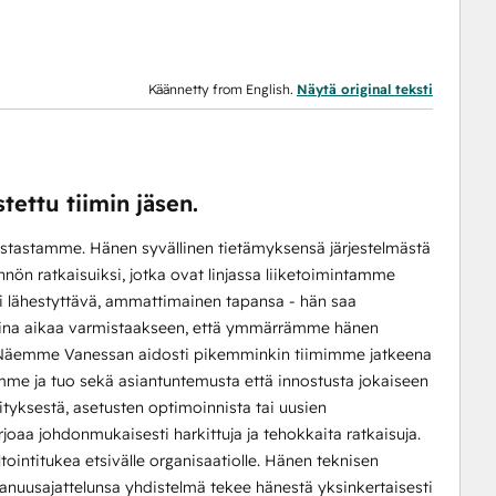
Käännetty from English.
Näytä original teksti
tettu tiimin jäsen.
stastamme. Hänen syvällinen tietämyksensä järjestelmästä
ön ratkaisuiksi, jotka ovat linjassa liiketoimintamme
i lähestyttävä, ammattimainen tapansa - hän saa
a aina aikaa varmistaakseen, että ymmärrämme hänen
". Näemme Vanessan aidosti pikemminkin tiimimme jatkeena
me ja tuo sekä asiantuntemusta että innostusta jokaiseen
tyksestä, asetusten optimoinnista tai uusien
joaa johdonmukaisesti harkittuja ja tehokkaita ratkaisuja.
ointitukea etsivälle organisaatiolle. Hänen teknisen
anuusajattelunsa yhdistelmä tekee hänestä yksinkertaisesti