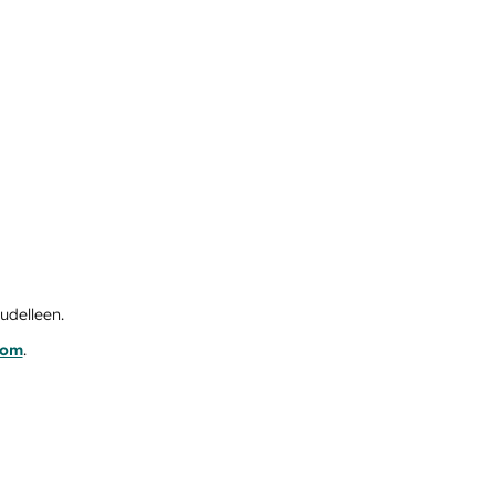
udelleen.
com
.