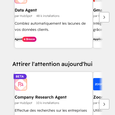
Data Agent
Gmail
par HubSpot
48 k installations
par HubSpot
Comblez automatiquement les lacunes de
Intégrez Hub
vos données clients.
grâce à l'int
Agent
Breeze
Application
Attirer l'attention aujourd'hui
BETA
Company Research Agent
Zoom
par HubSpot
10 k installations
par HubSpot
Effectue des recherches sur les entreprises
Utilisez Zoo