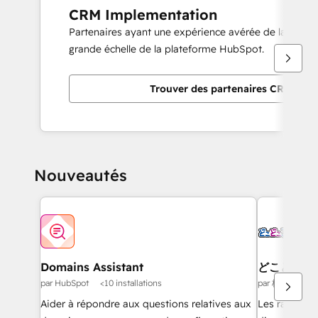
CRM Implementation
Partenaires ayant une expérience avérée de la mise
grande échelle de la plateforme HubSpot.
Trouver des partenaires CRM Imp
Nouveautés
Domains Assistant
どこどこJP
par HubSpot
<10 installations
par 株式会社Geol
Aider à répondre aux questions relatives aux
Les rapport