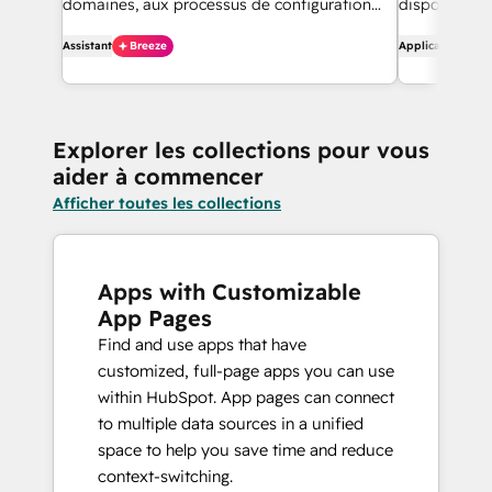
domaines, aux processus de configuration
disponibles 
des domaines et au diagnostic des
qui ont accé
Assistant
Breeze
Application
problèmes liés aux domaines.
sur HubSpot
Explorer les collections pour vous
aider à commencer
Afficher toutes les collections
Apps with Customizable
App Pages
Find and use apps that have
customized, full-page apps you can use
within HubSpot. App pages can connect
to multiple data sources in a unified
space to help you save time and reduce
context-switching.