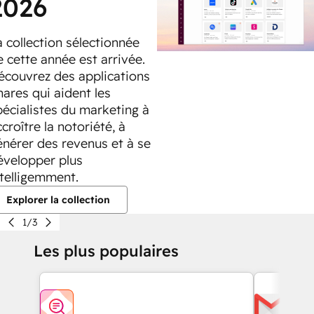
2026
a collection sélectionnée
e cette année est arrivée.
écouvrez des applications
hares qui aident les
pécialistes du marketing à
croître la notoriété, à
énérer des revenus et à se
évelopper plus
ntelligemment.
Explorer la collection
1/3
Les plus populaires