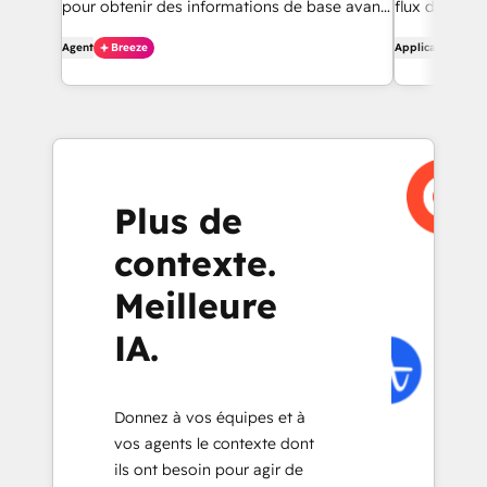
pour obtenir des informations de base avant
flux de trava
de les contacter.
contacts et p
Agent
Breeze
Application
Plus de
contexte.
Meilleure
IA.
Donnez à vos équipes et à
vos agents le contexte dont
ils ont besoin pour agir de