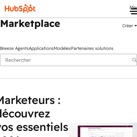
Me
Marketplace
Créer
Breeze Agents
Applications
Modèles
Partenaires solutions
Marketeurs :
découvrez
vos essentiels