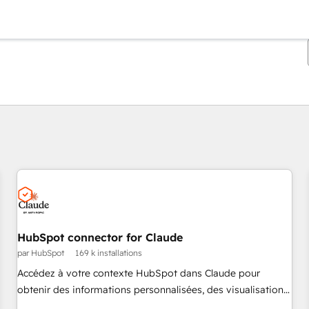
Vous êtes actuellement sur
Page
Page
Page
Page
HubSpot connector for Claude
par HubSpot
169 k installations
Accédez à votre contexte HubSpot dans Claude pour
obtenir des informations personnalisées, des visualisations,
et pour créer et mettre à jour vos enregistrements CRM.