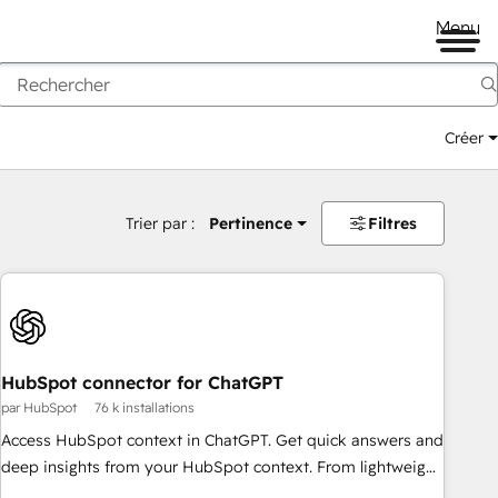
Menu
Créer
Trier par :
Pertinence
Filtres
HubSpot connector for ChatGPT
par HubSpot
76 k installations
Access HubSpot context in ChatGPT. Get quick answers and
deep insights from your HubSpot context. From lightweight
daily tasks to doctorate-level research, right in ChatGPT. No