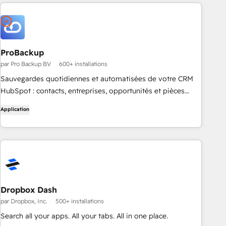
ProBackup
par Pro Backup BV
600+ installations
Sauvegardes quotidiennes et automatisées de votre CRM
HubSpot : contacts, entreprises, opportunités et pièces
jointes. Restauration précise en un clic de ce que vous avez
Application
perdu, à partir de n’importe quelle date antérieure.
Protection indépendante contre les suppressions
accidentelles, les importations défectueuses et les
automatisations qui se sont mal déclenchées.
Dropbox Dash
par Dropbox, Inc.
500+ installations
Search all your apps. All your tabs. All in one place.