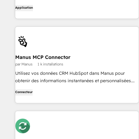
Application
Manus MCP Connector
par Manus
1 k installations
Utilisez vos données CRM HubSpot dans Manus pour
obtenir des informations instantanées et personnalisées.
Recherchez et récupérez sans effort des informations sur
Connecteur
les contacts, les contrats, les entreprises et les tickets.