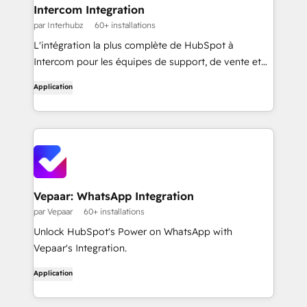
Intercom Integration
par Interhubz
60+ installations
L'intégration la plus complète de HubSpot à
Intercom pour les équipes de support, de vente et
d'exploitation. Connectez Intercom et HubSpot avec
Application
une capture fiable des conversations, une
correspondance intelligente des contacts et une
synchronisation automatique des tickets pour que
chaque équipe puisse voir l'ensemble de l'histoire
du client.
Vepaar: WhatsApp Integration
par Vepaar
60+ installations
Unlock HubSpot's Power on WhatsApp with
Vepaar's Integration.
Application