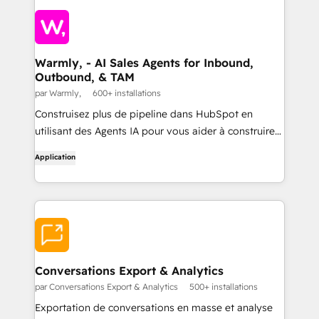
Warmly, - AI Sales Agents for Inbound,
Outbound, & TAM
par Warmly,
600+ installations
Construisez plus de pipeline dans HubSpot en
utilisant des Agents IA pour vous aider à construire
et scorer votre TAM, envoyer des Outbound ciblés (à
Application
travers les emails, Ads, Linkedin) et ensuite fermer
les leads chauds sur votre site avec l'Agent de
Prospection Inbound #1.
Conversations Export & Analytics
par Conversations Export & Analytics
500+ installations
Exportation de conversations en masse et analyse