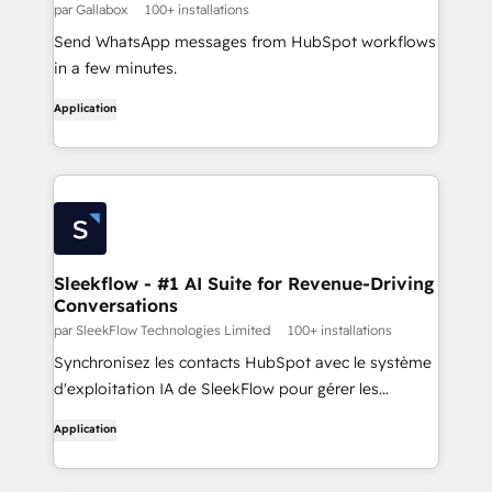
par Gallabox
100+ installations
Send WhatsApp messages from HubSpot workflows
in a few minutes.
Application
Sleekflow - #1 AI Suite for Revenue-Driving
Conversations
par SleekFlow Technologies Limited
100+ installations
Synchronisez les contacts HubSpot avec le système
d'exploitation IA de SleekFlow pour gérer les
conversations à travers WhatsApp, Instagram, SMS,
Application
Email, et plus encore - le tout en un seul endroit.
Laissez les agents d'IA conduire chaque interaction