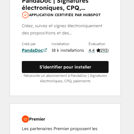
PandaDoc | Signatures
électroniques, CPQ,
paiements
APPLICATION CERTIFIÉE PAR HUBSPOT
Créez, suivez et signez électroniquement
des propositions et des…
Créé par
Installation
Évaluation
PandaDoc
18 k installations
4,4
(
293
)
S'identifier pour installer
Nécessite un abonnement à PandaDoc | Signatures
électroniques, CPQ, paiements
Premier
Les partenaires Premier proposent les