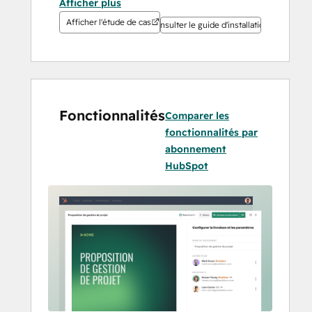
Afficher plus
vous n'avez plus besoin de copier 
Afficher l'étude de cas
Consulter le guide d'installation
manuellement les données.
Accélérez votre retour 
sur investissement avec 
PandaDoc
Fonctionnalités
Comparer les
PandaDoc propose une gestion 
fonctionnalités par
documentaire complète couvrant la 
abonnement
création de documents, le CPQ, la signature 
HubSpot
électronique, les paiements et bien plus 
encore. Rapide et intuitive, l'intégration 
entre HubSpot et PandaDoc ne nécessite ni 
expertise technique ni codage. Une fois 
opérationnels, notre éditeur intégré et notre 
vaste bibliothèque de contenus facilitent la 
création de propositions soignées, en 
seulement quelques minutes.