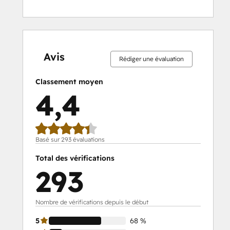
4 %
5 %
6 %
17 %
68 %
4 %
5 %
6 %
17 %
68 %
effectué
effectué
effectué
effectué
effectué
effectué
effectué
effectué
effectué
effectué
Avis
Rédiger une évaluation
Classement moyen
4,4
Basé sur 293 évaluations
Total des vérifications
293
Nombre de vérifications depuis le début
5
68 %