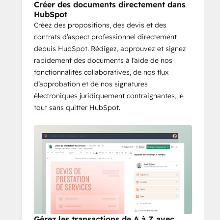
Créer des documents directement dans
Créez des devis en toute 
HubSpot
Créez des propositions, des devis et des
confiance
contrats d’aspect professionnel directement
depuis HubSpot. Rédigez, approuvez et signez
PandaDoc propose désormais l'intégration 
rapidement des documents à l’aide de nos
de CPQ dans HubSpot ! Générez 
fonctionnalités collaboratives, de nos flux
rapidement des devis sans erreurs : grâce à 
d’approbation et de nos signatures
l'expérience HubSpot intégrée nativement, 
électroniques juridiquement contraignantes, le
les configurations de prix et de produits 
tout sans quitter HubSpot.
personnalisés sont un véritable jeu d'enfant. 
Gérez votre cycle de transaction complet 
sans jamais quitter HubSpot, de la 
proposition au paiement en passant par les 
analyses.
Découvrez nos principaux cas 
d'utilisation en vidéo
 (en anglais)
Remarque : la nouvelle fonctionnalité de 
carte d’application est déployée 
Gérez les transactions de A à Z avec