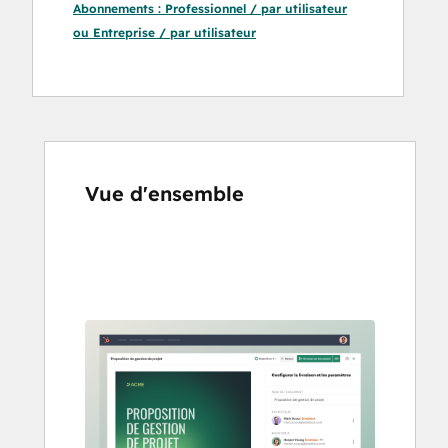
Abonnements :
Professionnel / par utilisateur
ou
Entreprise / par utilisateur
Vue d'ensemble
Utilisez
les
touches
de
flèches
pour
voir
d'autres
éléments