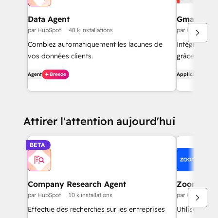
Data Agent
Gmail
par HubSpot
48 k installations
par HubSpot
Comblez automatiquement les lacunes de
Intégrez Hub
vos données clients.
grâce à l'int
Agent
Breeze
Application
Attirer l'attention aujourd'hui
BETA
Company Research Agent
Zoom
par HubSpot
10 k installations
par HubSpot
Effectue des recherches sur les entreprises
Utilisez Zoo