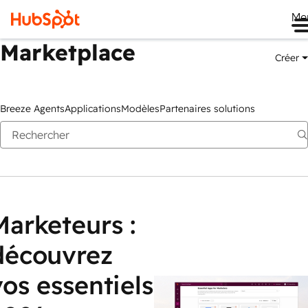
Me
Marketplace
Créer
Breeze Agents
Applications
Modèles
Partenaires solutions
Marketeurs :
découvrez
vos essentiels