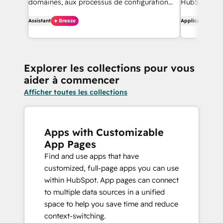
domaines, aux processus de configuration
HubSpot - à 
des domaines et au diagnostic des
message
Assistant
Breeze
Application
problèmes liés aux domaines.
Explorer les collections pour vous
aider à commencer
Afficher toutes les collections
Apps with Customizable
App Pages
Find and use apps that have
customized, full-page apps you can use
within HubSpot. App pages can connect
to multiple data sources in a unified
space to help you save time and reduce
context-switching.