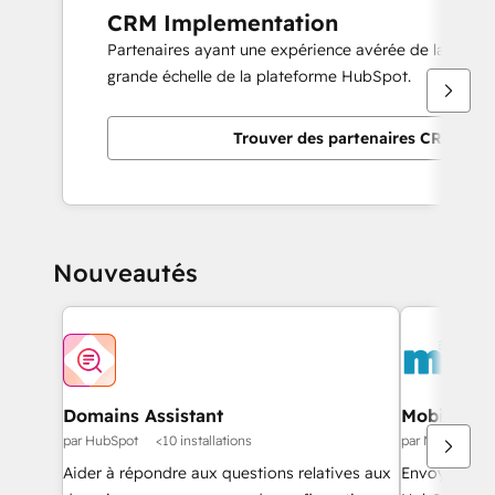
CRM Implementation
Partenaires ayant une expérience avérée de la mise
grande échelle de la plateforme HubSpot.
Trouver des partenaires CRM Imp
Nouveautés
Domains Assistant
Mobile Me
par HubSpot
<10 installations
par Mobile Mes
Aider à répondre aux questions relatives aux
Envoyer des 