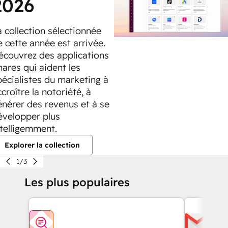
2026
a collection sélectionnée
e cette année est arrivée.
écouvrez des applications
hares qui aident les
pécialistes du marketing à
croître la notoriété, à
énérer des revenus et à se
évelopper plus
ntelligemment.
Explorer la collection
1/3
Les plus populaires