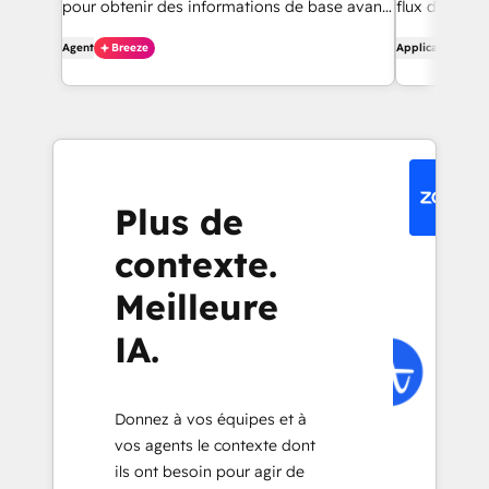
pour obtenir des informations de base avant
flux de trava
de les contacter.
contacts et p
Agent
Breeze
Application
Plus de
contexte.
Meilleure
IA.
Donnez à vos équipes et à
vos agents le contexte dont
ils ont besoin pour agir de