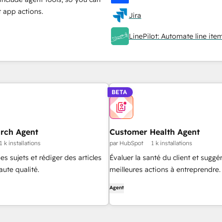
 app actions.
Jira
LinePilot: Automate line ite
BETA
arch Agent
Customer Health Agent
1 k installations
par HubSpot
1 k installations
s sujets et rédiger des articles
Évaluer la santé du client et suggér
aute qualité.
meilleures actions à entreprendre.
Agent