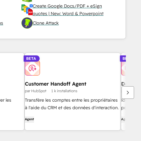
Create Google Docs/PDF + eSign
quotes | New: Word & Powerpoint
ms
Clone Attack
BETA
BETA
Customer Handoff Agent
Deal Lo
par HubSpot
1 k installations
par HubSpo
er les
Transfère les comptes entre les propriétaires
Identifie
à l'aide du CRM et des données d'interaction.
perdues 
d'amélior
Agent
Agent