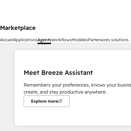
Marketplace
Accueil
Applications
Agents
Workflows
Modèles
Partenaires solutions
Meet Breeze Assistant
Remembers your preferences, knows your busine
create, and stay productive anywhere.
Explore more