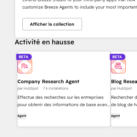
customize Breeze Agents to include your most important
Afficher la collection
Activité en hausse
BETA
BETA
Company Research Agent
Blog Rese
par HubSpot
7 k installations
par HubSpot
Effectue des recherches sur les entreprises
Rechercher de
pour obtenir des informations de base avant
de blog de h
de les contacter.
Agent
Agent