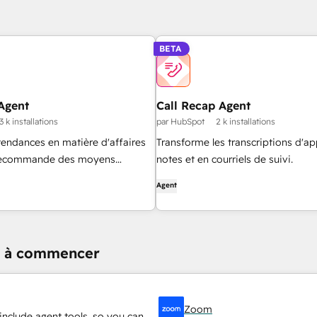
BETA
Agent
Call Recap Agent
3 k installations
par HubSpot
2 k installations
 tendances en matière d'affaires
Transforme les transcriptions d'ap
 recommande des moyens
notes et en courriels de suivi.
es taux de réussite.
Agent
er à commencer
Zoom
include agent tools, so you can