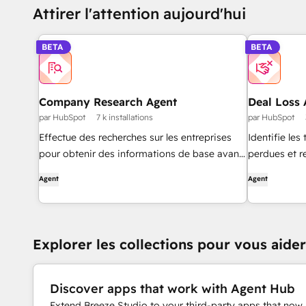
Attirer l'attention aujourd'hui
BETA
BETA
Company Research Agent
Deal Loss 
par HubSpot
7 k installations
par HubSpot
Effectue des recherches sur les entreprises
Identifie les
pour obtenir des informations de base avant
perdues et
de les contacter.
d'améliorer l
Agent
Agent
Explorer les collections pour vous aid
Discover apps that work with Agent Hub
Extend Breeze Studio to your third-party apps that now 