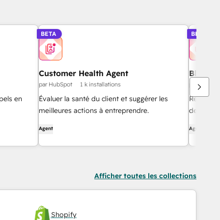
BETA
BETA
Customer Health Agent
Blog Re
par HubSpot
1 k installations
par HubSpo
pels en
Évaluer la santé du client et suggérer les
Recherche
meilleures actions à entreprendre.
de blog d
Agent
Agent
Afficher toutes les collections
Shopify