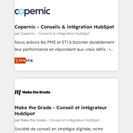
Copernic - Conseils & intégration HubSpot
par Copernic - Conseils & intégration HubSpot
Nous aidons les PME et ETI à booster durablement
leur performance en répondant aux vrais défis : •
Intégration de HubSpot avec d’autres outils (ERP,
Elite
4.9
téléphonie, etc.) • Alignement des équipes grâce à un
outil et des données partagées • Amélioration de la
collecte et de l’analyse des données pour des
décisions éclairées • Optimisation de l’efficacité et
de la productivité des équipes Notre équipe de 30
consultants certifiés HubSpot aborde chaque projet
avec un engagement total, alignant processus
Make the Grade - Conseil et intégrateur
HubSpot
métiers et technologie, et guidant vos équipes à
travers le changement, tout en centrant vos objectifs
par Make the Grade - Conseil et intégrateur HubSpot
d’entreprise. Grâce à une méthodologie éprouvée
Société de conseil en stratégie digitale, notre