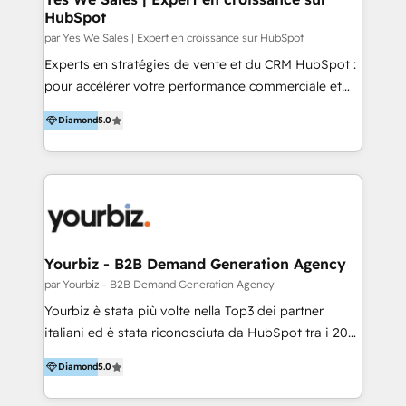
HubSpot
par Yes We Sales | Expert en croissance sur HubSpot
Experts en stratégies de vente et du CRM HubSpot :
pour accélérer votre performance commerciale et
améliorer vos processus métiers. Partenaire certifié,
Diamond
5.0
nous intervenons sur l’ensemble des Hubs
(Marketing, Sales, Service, CMS et Operations) pour
concevoir une architecture cohérente et orientée
résultats. Nos expertises : - Déploiement structuré
de HubSpot : cadrage fonctionnel, paramétrage
avancé, intégrations avec vos outils existants -
Conduite du changement et montée en
Yourbiz - B2B Demand Generation Agency
compétences : formations opérationnelles et
par Yourbiz - B2B Demand Generation Agency
accompagnement sur mesure pour les équipes
Yourbiz è stata più volte nella Top3 dei partner
métiers - Data & process : audit de vos données,
italiani ed è stata riconosciuta da HubSpot tra i 20
nettoyage de votre base CRM, refonte des pipelines
migliori partner EMEA per la gestione del cliente.
et automatisations - Optimisation continue : revue
Diamond
5.0
Stiamo accompagnando oltre 100 aziende nella
de performance, support expert, ajustements selon
digitalizzazione e ottimizzazione dei processi di