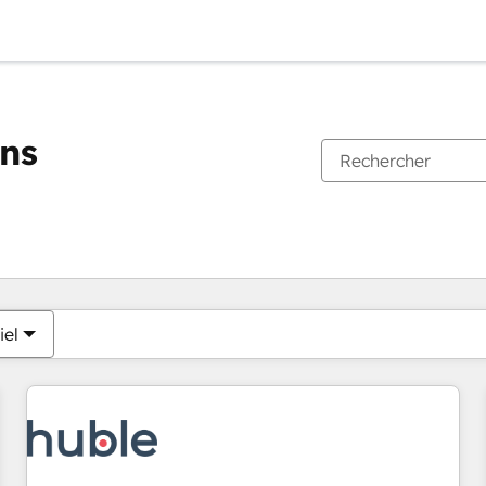
ons
Vous êtes actuellement sur
Page
Page
Page
Page
Page
Page
Page
Page
Page
Page
Page
iel