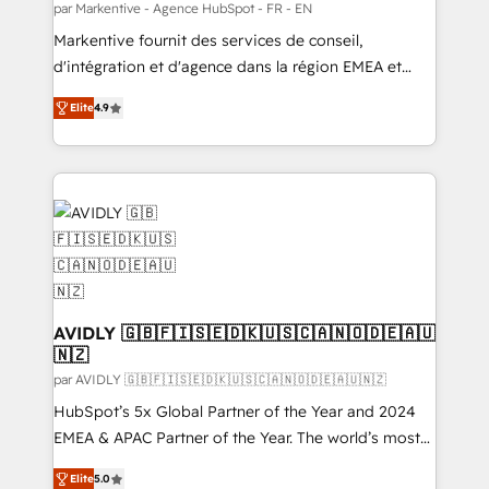
Generation - Full-funnel marketing and high-
par Markentive - Agence HubSpot - FR - EN
performance advertising via Point Success Media. -
Markentive fournit des services de conseil,
Expert deployment of Breeze AI and custom agents
d'intégration et d'agence dans la région EMEA et
to automate growth. 🏆 Elite Excellence - 8 platform
North America. Avec plus de 115 experts en
accreditations and deep HIPAA-compliance
Elite
4.9
marketing automation, Growth, Revops, CRM et
expertise. - A team of 250+ experts dedicated to
webdesign. Markentive is both a consulting firm, a
your resilient growth.
digital agency and an integrator. With over 115
experts in marketing automation, growth, revops,
CRM and webdesign (We focus on EMEA - USA
customers).
AVIDLY 🇬🇧🇫🇮🇸🇪🇩🇰🇺🇸🇨🇦🇳🇴🇩🇪🇦🇺
🇳🇿
par AVIDLY 🇬🇧🇫🇮🇸🇪🇩🇰🇺🇸🇨🇦🇳🇴🇩🇪🇦🇺🇳🇿
HubSpot’s 5x Global Partner of the Year and 2024
EMEA & APAC Partner of the Year. The world’s most
experienced and fully accredited HubSpot Solutions
Elite
5.0