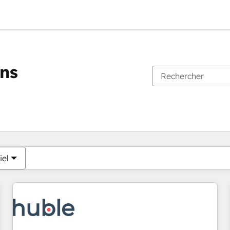
ons
Vous êtes actuellement sur
Page
Page
Page
Page
Page
Page
Page
Page
Page
Page
Page
iel