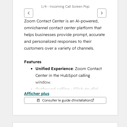
1/4 - Incoming Call Screen Pop
Zoom Contact Center is an AI-powered, 
omnichannel contact center platform that 
helps businesses provide prompt, accurate 
and personalized responses to their 
customers over a variety of channels.
Features
Unified Experience
: Zoom Contact 
Center in the HubSpot calling 
window.
Outbound calling - Click-to-dial
Afficher plus
from Contact/Company and related 
Consulter le guide d'installation
objects.
Inbound calling - screen pop
 to the 
matching HubSpot record; activities 
auto-associated.