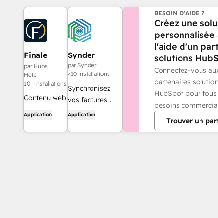
BESOIN D'AIDE ?
Créez une solu
personnalisée
l'aide d'un par
Finale
Synder
solutions HubS
Composer
par Synder
par Hubs
Connectez-vous au
<10 installations
Help
partenaires solutio
10+ installations
Synchronisez
HubSpot pour tous
Contenu web
vos factures
besoins commercia
généré par
HubSpot avec
Application
Application
Trouver un par
l'IA, conçu
QuickBooks,
pour
NetSuite ou
HubSpot.
Xero — avec la
comptabilité
d'exercice et la
comptabilisation
des produits