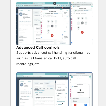
WebRTC setup required; Chrome 
users should install the “Zoom 
Contact Center for CTI” extension.
Requirements
HubSpot paid plan with calling.
Zoom Contact Center license 
(Essentials, Premium, or Elite) for 
each agent.
Advanced Call controls
Supports advanced call handling functionalities
such as call transfer, call hold, auto call
recordings, etc.