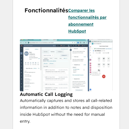
Call controls
: mute, hold, add call, 
Fonctionnalités
transfer, recording; state stays in 
Comparer les
sync.
fonctionnalités par
AI assist
: conversation summary 
abonnement
shown to the transfer recipient 
HubSpot
(warm/direct).
AI Expert Assist
: suggested 
dispositions, Smart Notes, and 
follow-up tasks.
Automatic activity logging
(date/time, duration, disposition, 
notes) with recording link.
Note
Automatic Call Logging
Voice channel only within HubSpot 
Automatically captures and stores all call-related
CTI (use Zoom Workplace for 
information in addition to notes and disposition
chat/SMS/other channels).
inside HubSpot without the need for manual
HubSpot calling window must remain 
entry.
open during the session.