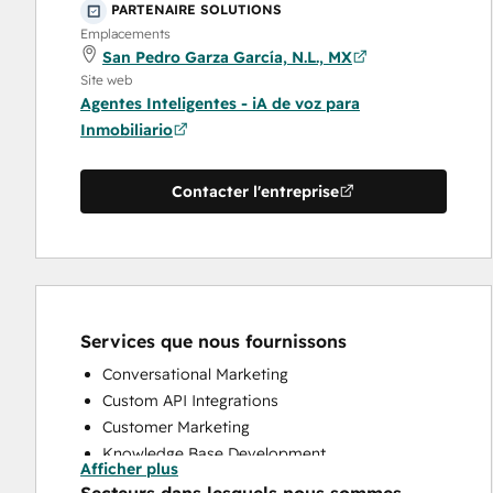
PARTENAIRE SOLUTIONS
Emplacements
San Pedro Garza García, N.L., MX
Site web
Agentes Inteligentes - iA de voz para
Inmobiliario
Contacter l'entreprise
Services que nous fournissons
Conversational Marketing
Custom API Integrations
Customer Marketing
Knowledge Base Development
Afficher plus
Programmable Automation