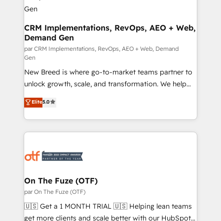
across all Hubs, validated by our 7 HubSpot
Accreditations. AI-Powered RevOps: Breeze AI,
custom AI agents, and high-integrity migrations for
CRM Implementations, RevOps, AEO + Web,
Demand Gen
total reporting clarity. Security & Compliance: SOC 2
Type II and HIPAA attested for enterprise-grade data
par CRM Implementations, RevOps, AEO + Web, Demand
Gen
security. 🏆 Why Bluleadz? GTM OS Partner | 16+
New Breed is where go-to-market teams partner to
Years Experience | 1,000+ Five-Star Reviews
unlock growth, scale, and transformation. We help
companies activate HubSpot’s AI-powered
Elite
5.0
customer platform and operationalize HubSpot’s
Loop Marketing framework through expert-led
services, smart agents, and purpose-built apps,
tailored to your business. Together, we unlock
results, fast. ⚙️CRM & RevOps: Align all Hubs to your
buyer journey for clean data, scalability, & reporting.
🎯Demand Gen & ABM: Drive pipeline with inbound,
On The Fuze (OTF)
ABM, AEO, SEO, & paid media. 👩‍💻Web Design:
par On The Fuze (OTF)
Build high-performing websites with UX, messaging,
🇺🇸 Get a 1 MONTH TRIAL 🇺🇸 Helping lean teams
& conversion strategy that drive results. 🤖AI
get more clients and scale better with our HubSpot