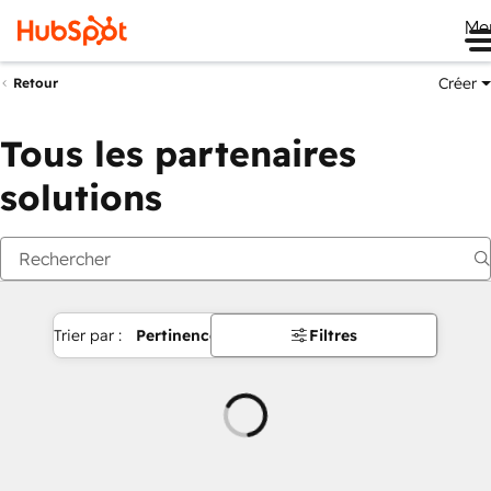
Me
Créer
Retour
Tous les partenaires
solutions
Trier par :
Pertinence
Filtres
Chargement
en
cours