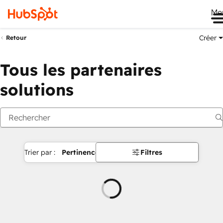
Me
Créer
Retour
Tous les partenaires
solutions
Trier par :
Pertinence
Filtres
Chargement
en
cours