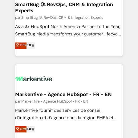
SmartBug 🚀 RevOps, CRM & Integration
Experts
par SmartBug 🚀 RevOps, CRM & Integration Experts
As a 3x HubSpot North America Partner of the Year,
SmartBug Media transforms your customer lifecycle
into a revenue engine. Our unified ecosystem
Elite
5.0
includes specialized divisions Globalia (AI &
Software) and Point Success Media (Paid Media),
making this the official home for all three brands. 🔄
Implementation & Integration - Seamless migrations
and system integrations powered by Globalia’s
technical development team. - 19 HubSpot-certified
trainers to drive platform adoption. 📈 Revenue
Markentive - Agence HubSpot - FR - EN
Generation - Full-funnel marketing and high-
par Markentive - Agence HubSpot - FR - EN
performance advertising via Point Success Media. -
Markentive fournit des services de conseil,
Expert deployment of Breeze AI and custom agents
d'intégration et d'agence dans la région EMEA et
to automate growth. 🏆 Elite Excellence - 8 platform
North America. Avec plus de 115 experts en
Elite
5.0
accreditations and deep HIPAA-compliance
marketing automation, Growth, Revops, CRM et
expertise. - A team of 250+ experts dedicated to