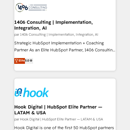
ード受賞・HUGリーダー ✓ ISO27001:2022 /
Onboarding - Data Migration & Integrations -
ISO9001:2015 取得 ✓ 400社以上の導入実績 ✓
Technical Audit & Optimization Strategic Solutions: -
HubSpot大百科 出版 CRM・AI活用に関するご相談、現
Revenue Operations - Inbound Marketing -
1406 Consulting | Implementation,
状整理の壁打ちなど、構想段階からお気軽にお問い合わ
Integration, AI
Outbound Marketing - HubSpot CMS Website
せください。
Design & Development We empower our clients to
par 1406 Consulting | Implementation, Integration, AI
reach their full potential by providing transparent,
Strategic HubSpot Implementation + Coaching
relationship-driven support. With over 300 HubSpot
Partner As an Elite HubSpot Partner, 1406 Consulting
certifications and accreditations, we deliver both the
helps mid-market revenue teams transform how
Elite
5.0
technical know-how and strategic guidance you
they sell, market, and serve. We don't just build your
need to succeed.
HubSpot—we teach your team to own it, then stay
to help you keep winning. What We Do ⚙️ CRM
Implementations across Marketing, Sales, Service,
Data & Content 📈 Sales & Marketing Alignment +
Revenue Team Enablement 🤖 Breeze AI & Custom
Agent Creation 🔄 Custom Integrations & Data
Hook Digital | HubSpot Elite Partner —
LATAM & USA
Migration Why 1406 We become part of your team.
Your team learns while we build. We fix what others
par Hook Digital | HubSpot Elite Partner — LATAM & USA
broke. Built for mid-market reality—practical
Hook Digital is one of the first 50 HubSpot partners