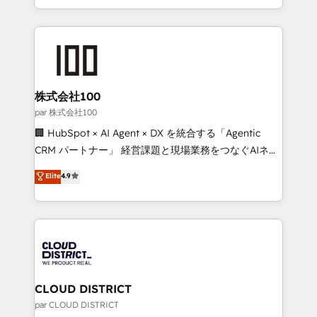
all in this together! From startup to enterprise, we’ll
across 9 countries. Born in Chile, we combine local
make sure your HubSpot setup becomes a
insight with international reach to help businesses
powerhouse of productivity, so you can focus on
grow. For over 12 years, we’ve delivered 500+
what matters most: growing your business and
HubSpot implementations, building end-to-end
wowing your customers. Let’s make HubSpot work
solutions that integrate CRM, AI automation, inbound
smarter for you!
and loop marketing, content, and digital creativity.
株式会社100
Our multicultural team works in Spanish, Portuguese,
par 株式会社100
and English to design scalable strategies that drive
🏢 HubSpot × AI Agent × DX を統合する「Agentic
measurable growth. 🌎 Highlights: • 10+ years as a
CRM パートナー」 経営課題と現場業務をつなぐAIネイ
HubSpot partner. • 2023 Impact Awards: Platform
ティブ・エージェンシーとして、HubSpot Eliteの実装
Elite
4.9
Migration Excellence. • Top 3 Partner of the Year
力で顧客フロント業務を再設計します。 💡 100inc は何
LATAM 2022, 2023, 2024, 2025. • Partner of the Year
をする会社か？ HubSpotを共通基盤に、AIエージェン
2024. • Organizer of Aliados.ai (AI, marketing & tech
トを組み込んだ顧客フロント業務（マーケティング・営
global congress). 👉 Ready to scale your business
業・CS）を組織全体で設計・実装する日本のAIネイテ
with HubSpot? Let Cebra’s experts help you grow
ィブ・エージェンシーです。事業部・グループ会社・部
faster, smarter, and with impact.
門が分立する組織で、データと業務プロセスのサイロ化
を、CRMを軸とした全社共通基盤に再構築します。意
CLOUD DISTRICT
思決定者・PMO・現場担当者に並走します。 1️⃣
par CLOUD DISTRICT