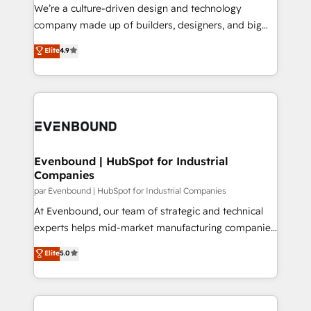
HubSpot導入・活用支援 顧客データの一元化から、
We’re a culture-driven design and technology
GTMの見える化・自動化まで。全Hub統合運用、デー
company made up of builders, designers, and big
タ品質設計、グループ横断のCRM統合に対応します。
thinkers. We blend strategy, design, and
Elite
4.9
2️⃣ AIエージェント組織構築 営業・マーケティング業務
development—always fueled by curiosity—to turn
の一部をAIが自律実行する組織への移行を設計・実装。
ideas, opportunities, and challenges into meaningful
Breeze・Claude等をHubSpotと連携させ、役割定義・
experiences. To us, technology is more than just
運用ルール・成果指標まで含めて設計します。 3️⃣ 全社
code; it’s about creating things that are useful, cool,
DX × AI推進のPMO伴走支援 複数部門をまたぐDX×AI変
and—most importantly—simple. That’s why we lean
革を、構想から実装・定着までPMOとして主導。「設
into bold ideas and shape them into thoughtful
定の代行ではなく、設計の責任」を引き受け、部門横断
products and strategies that actually make a
Evenbound | HubSpot for Industrial
の統合・浸透・変革管理を実行します。 ▸ CMS戦略設
Companies
difference.
計・構築：リード獲得・CVR・SEOを前提にした情報設
par Evenbound | HubSpot for Industrial Companies
計・導線設計・テンプレート設計をContent Hubで一体
At Evenbound, our team of strategic and technical
提供。 ▸ 既存CRM・MAからの移行支援：Salesforce・
experts helps mid-market manufacturing companies
Marketo・Pardot等からの移行、カスタム設計、履歴
achieve real growth. We specialize in delivering
データ移行と活用設計まで。 ▸ AEO対応：ChatGPT・
Elite
5.0
tailored solutions that drive results by leveraging
Perplexity等のAI検索からの流入・引用を前提にコンテ
HubSpot’s platform and data to fuel success.
ンツとサイト構造を最適化。 🏆 なぜ100incを選ぶの
Technical Solutions: - HubSpot Technical Consulting -
か？ ✓ HubSpot Eliteパートナー認定 ✓ HubSpotアワ
HubSpot CRM Implementation - HubSpot