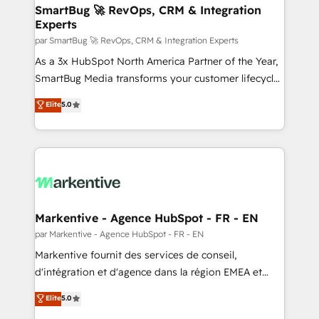
SmartBug 🚀 RevOps, CRM & Integration
Experts
par SmartBug 🚀 RevOps, CRM & Integration Experts
As a 3x HubSpot North America Partner of the Year,
SmartBug Media transforms your customer lifecycle
into a revenue engine. Our unified ecosystem
Elite
5.0
includes specialized divisions Globalia (AI &
Software) and Point Success Media (Paid Media),
making this the official home for all three brands. 🔄
Implementation & Integration - Seamless migrations
and system integrations powered by Globalia’s
technical development team. - 19 HubSpot-certified
trainers to drive platform adoption. 📈 Revenue
Markentive - Agence HubSpot - FR - EN
Generation - Full-funnel marketing and high-
par Markentive - Agence HubSpot - FR - EN
performance advertising via Point Success Media. -
Markentive fournit des services de conseil,
Expert deployment of Breeze AI and custom agents
d'intégration et d'agence dans la région EMEA et
to automate growth. 🏆 Elite Excellence - 8 platform
North America. Avec plus de 115 experts en
Elite
5.0
accreditations and deep HIPAA-compliance
marketing automation, Growth, Revops, CRM et
expertise. - A team of 250+ experts dedicated to