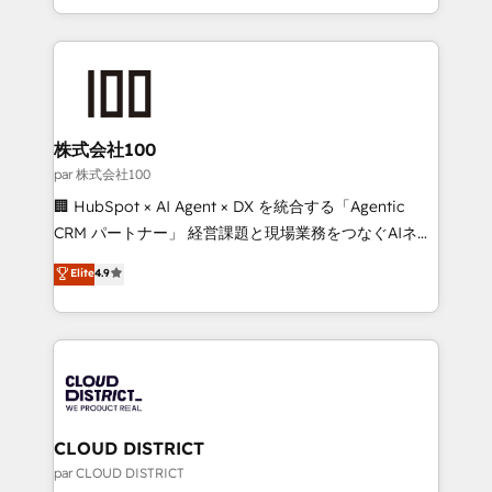
all in this together! From startup to enterprise, we’ll
across 9 countries. Born in Chile, we combine local
make sure your HubSpot setup becomes a
insight with international reach to help businesses
powerhouse of productivity, so you can focus on
grow. For over 12 years, we’ve delivered 500+
what matters most: growing your business and
HubSpot implementations, building end-to-end
wowing your customers. Let’s make HubSpot work
solutions that integrate CRM, AI automation, inbound
smarter for you!
and loop marketing, content, and digital creativity.
株式会社100
Our multicultural team works in Spanish, Portuguese,
par 株式会社100
and English to design scalable strategies that drive
🏢 HubSpot × AI Agent × DX を統合する「Agentic
measurable growth. 🌎 Highlights: • 10+ years as a
CRM パートナー」 経営課題と現場業務をつなぐAIネイ
HubSpot partner. • 2023 Impact Awards: Platform
ティブ・エージェンシーとして、HubSpot Eliteの実装
Elite
4.9
Migration Excellence. • Top 3 Partner of the Year
力で顧客フロント業務を再設計します。 💡 100inc は何
LATAM 2022, 2023, 2024, 2025. • Partner of the Year
をする会社か？ HubSpotを共通基盤に、AIエージェン
2024. • Organizer of Aliados.ai (AI, marketing & tech
トを組み込んだ顧客フロント業務（マーケティング・営
global congress). 👉 Ready to scale your business
業・CS）を組織全体で設計・実装する日本のAIネイテ
with HubSpot? Let Cebra’s experts help you grow
ィブ・エージェンシーです。事業部・グループ会社・部
faster, smarter, and with impact.
門が分立する組織で、データと業務プロセスのサイロ化
を、CRMを軸とした全社共通基盤に再構築します。意
CLOUD DISTRICT
思決定者・PMO・現場担当者に並走します。 1️⃣
par CLOUD DISTRICT