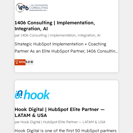
ード受賞・HUGリーダー ✓ ISO27001:2022 /
Onboarding - Data Migration & Integrations -
ISO9001:2015 取得 ✓ 400社以上の導入実績 ✓
Technical Audit & Optimization Strategic Solutions: -
HubSpot大百科 出版 CRM・AI活用に関するご相談、現
Revenue Operations - Inbound Marketing -
1406 Consulting | Implementation,
状整理の壁打ちなど、構想段階からお気軽にお問い合わ
Integration, AI
Outbound Marketing - HubSpot CMS Website
せください。
Design & Development We empower our clients to
par 1406 Consulting | Implementation, Integration, AI
reach their full potential by providing transparent,
Strategic HubSpot Implementation + Coaching
relationship-driven support. With over 300 HubSpot
Partner As an Elite HubSpot Partner, 1406 Consulting
certifications and accreditations, we deliver both the
helps mid-market revenue teams transform how
Elite
5.0
technical know-how and strategic guidance you
they sell, market, and serve. We don't just build your
need to succeed.
HubSpot—we teach your team to own it, then stay
to help you keep winning. What We Do ⚙️ CRM
Implementations across Marketing, Sales, Service,
Data & Content 📈 Sales & Marketing Alignment +
Revenue Team Enablement 🤖 Breeze AI & Custom
Agent Creation 🔄 Custom Integrations & Data
Hook Digital | HubSpot Elite Partner —
LATAM & USA
Migration Why 1406 We become part of your team.
Your team learns while we build. We fix what others
par Hook Digital | HubSpot Elite Partner — LATAM & USA
broke. Built for mid-market reality—practical
Hook Digital is one of the first 50 HubSpot partners