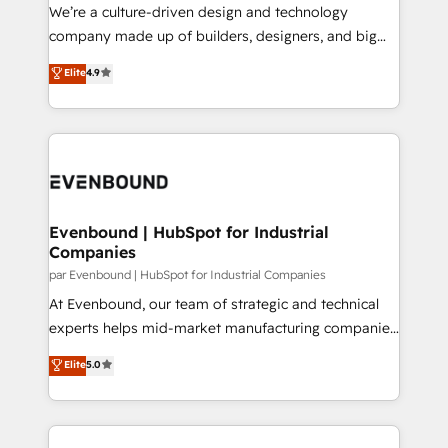
HubSpot導入・活用支援 顧客データの一元化から、
We’re a culture-driven design and technology
GTMの見える化・自動化まで。全Hub統合運用、デー
company made up of builders, designers, and big
タ品質設計、グループ横断のCRM統合に対応します。
thinkers. We blend strategy, design, and
Elite
4.9
2️⃣ AIエージェント組織構築 営業・マーケティング業務
development—always fueled by curiosity—to turn
の一部をAIが自律実行する組織への移行を設計・実装。
ideas, opportunities, and challenges into meaningful
Breeze・Claude等をHubSpotと連携させ、役割定義・
experiences. To us, technology is more than just
運用ルール・成果指標まで含めて設計します。 3️⃣ 全社
code; it’s about creating things that are useful, cool,
DX × AI推進のPMO伴走支援 複数部門をまたぐDX×AI変
and—most importantly—simple. That’s why we lean
革を、構想から実装・定着までPMOとして主導。「設
into bold ideas and shape them into thoughtful
定の代行ではなく、設計の責任」を引き受け、部門横断
products and strategies that actually make a
Evenbound | HubSpot for Industrial
の統合・浸透・変革管理を実行します。 ▸ CMS戦略設
Companies
difference.
計・構築：リード獲得・CVR・SEOを前提にした情報設
par Evenbound | HubSpot for Industrial Companies
計・導線設計・テンプレート設計をContent Hubで一体
At Evenbound, our team of strategic and technical
提供。 ▸ 既存CRM・MAからの移行支援：Salesforce・
experts helps mid-market manufacturing companies
Marketo・Pardot等からの移行、カスタム設計、履歴
achieve real growth. We specialize in delivering
データ移行と活用設計まで。 ▸ AEO対応：ChatGPT・
Elite
5.0
tailored solutions that drive results by leveraging
Perplexity等のAI検索からの流入・引用を前提にコンテ
HubSpot’s platform and data to fuel success.
ンツとサイト構造を最適化。 🏆 なぜ100incを選ぶの
Technical Solutions: - HubSpot Technical Consulting -
か？ ✓ HubSpot Eliteパートナー認定 ✓ HubSpotアワ
HubSpot CRM Implementation - HubSpot