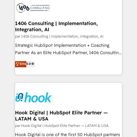
ード受賞・HUGリーダー ✓ ISO27001:2022 /
Onboarding - Data Migration & Integrations -
ISO9001:2015 取得 ✓ 400社以上の導入実績 ✓
Technical Audit & Optimization Strategic Solutions: -
HubSpot大百科 出版 CRM・AI活用に関するご相談、現
Revenue Operations - Inbound Marketing -
1406 Consulting | Implementation,
状整理の壁打ちなど、構想段階からお気軽にお問い合わ
Integration, AI
Outbound Marketing - HubSpot CMS Website
せください。
Design & Development We empower our clients to
par 1406 Consulting | Implementation, Integration, AI
reach their full potential by providing transparent,
Strategic HubSpot Implementation + Coaching
relationship-driven support. With over 300 HubSpot
Partner As an Elite HubSpot Partner, 1406 Consulting
certifications and accreditations, we deliver both the
helps mid-market revenue teams transform how
Elite
5.0
technical know-how and strategic guidance you
they sell, market, and serve. We don't just build your
need to succeed.
HubSpot—we teach your team to own it, then stay
to help you keep winning. What We Do ⚙️ CRM
Implementations across Marketing, Sales, Service,
Data & Content 📈 Sales & Marketing Alignment +
Revenue Team Enablement 🤖 Breeze AI & Custom
Agent Creation 🔄 Custom Integrations & Data
Hook Digital | HubSpot Elite Partner —
LATAM & USA
Migration Why 1406 We become part of your team.
Your team learns while we build. We fix what others
par Hook Digital | HubSpot Elite Partner — LATAM & USA
broke. Built for mid-market reality—practical
Hook Digital is one of the first 50 HubSpot partners