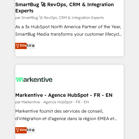
SmartBug 🚀 RevOps, CRM & Integration
Experts
par SmartBug 🚀 RevOps, CRM & Integration Experts
As a 3x HubSpot North America Partner of the Year,
SmartBug Media transforms your customer lifecycle
into a revenue engine. Our unified ecosystem
Elite
5.0
includes specialized divisions Globalia (AI &
Software) and Point Success Media (Paid Media),
making this the official home for all three brands. 🔄
Implementation & Integration - Seamless migrations
and system integrations powered by Globalia’s
technical development team. - 19 HubSpot-certified
trainers to drive platform adoption. 📈 Revenue
Markentive - Agence HubSpot - FR - EN
Generation - Full-funnel marketing and high-
par Markentive - Agence HubSpot - FR - EN
performance advertising via Point Success Media. -
Markentive fournit des services de conseil,
Expert deployment of Breeze AI and custom agents
d'intégration et d'agence dans la région EMEA et
to automate growth. 🏆 Elite Excellence - 8 platform
North America. Avec plus de 115 experts en
Elite
5.0
accreditations and deep HIPAA-compliance
marketing automation, Growth, Revops, CRM et
expertise. - A team of 250+ experts dedicated to