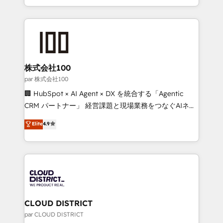
all in this together! From startup to enterprise, we’ll
across 9 countries. Born in Chile, we combine local
make sure your HubSpot setup becomes a
insight with international reach to help businesses
powerhouse of productivity, so you can focus on
grow. For over 12 years, we’ve delivered 500+
what matters most: growing your business and
HubSpot implementations, building end-to-end
wowing your customers. Let’s make HubSpot work
solutions that integrate CRM, AI automation, inbound
smarter for you!
and loop marketing, content, and digital creativity.
株式会社100
Our multicultural team works in Spanish, Portuguese,
par 株式会社100
and English to design scalable strategies that drive
🏢 HubSpot × AI Agent × DX を統合する「Agentic
measurable growth. 🌎 Highlights: • 10+ years as a
CRM パートナー」 経営課題と現場業務をつなぐAIネイ
HubSpot partner. • 2023 Impact Awards: Platform
ティブ・エージェンシーとして、HubSpot Eliteの実装
Elite
4.9
Migration Excellence. • Top 3 Partner of the Year
力で顧客フロント業務を再設計します。 💡 100inc は何
LATAM 2022, 2023, 2024, 2025. • Partner of the Year
をする会社か？ HubSpotを共通基盤に、AIエージェン
2024. • Organizer of Aliados.ai (AI, marketing & tech
トを組み込んだ顧客フロント業務（マーケティング・営
global congress). 👉 Ready to scale your business
業・CS）を組織全体で設計・実装する日本のAIネイテ
with HubSpot? Let Cebra’s experts help you grow
ィブ・エージェンシーです。事業部・グループ会社・部
faster, smarter, and with impact.
門が分立する組織で、データと業務プロセスのサイロ化
を、CRMを軸とした全社共通基盤に再構築します。意
CLOUD DISTRICT
思決定者・PMO・現場担当者に並走します。 1️⃣
par CLOUD DISTRICT