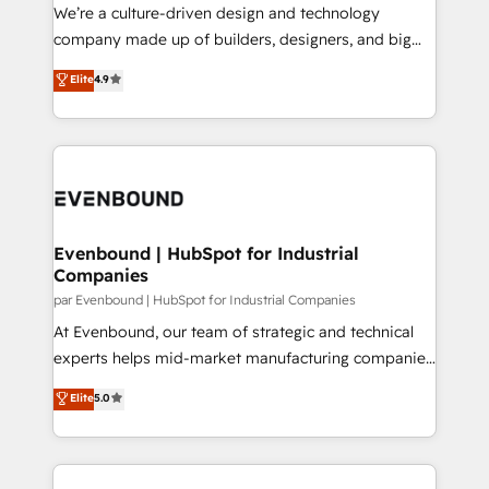
HubSpot導入・活用支援 顧客データの一元化から、
We’re a culture-driven design and technology
GTMの見える化・自動化まで。全Hub統合運用、デー
company made up of builders, designers, and big
タ品質設計、グループ横断のCRM統合に対応します。
thinkers. We blend strategy, design, and
Elite
4.9
2️⃣ AIエージェント組織構築 営業・マーケティング業務
development—always fueled by curiosity—to turn
の一部をAIが自律実行する組織への移行を設計・実装。
ideas, opportunities, and challenges into meaningful
Breeze・Claude等をHubSpotと連携させ、役割定義・
experiences. To us, technology is more than just
運用ルール・成果指標まで含めて設計します。 3️⃣ 全社
code; it’s about creating things that are useful, cool,
DX × AI推進のPMO伴走支援 複数部門をまたぐDX×AI変
and—most importantly—simple. That’s why we lean
革を、構想から実装・定着までPMOとして主導。「設
into bold ideas and shape them into thoughtful
定の代行ではなく、設計の責任」を引き受け、部門横断
products and strategies that actually make a
Evenbound | HubSpot for Industrial
の統合・浸透・変革管理を実行します。 ▸ CMS戦略設
Companies
difference.
計・構築：リード獲得・CVR・SEOを前提にした情報設
par Evenbound | HubSpot for Industrial Companies
計・導線設計・テンプレート設計をContent Hubで一体
At Evenbound, our team of strategic and technical
提供。 ▸ 既存CRM・MAからの移行支援：Salesforce・
experts helps mid-market manufacturing companies
Marketo・Pardot等からの移行、カスタム設計、履歴
achieve real growth. We specialize in delivering
データ移行と活用設計まで。 ▸ AEO対応：ChatGPT・
Elite
5.0
tailored solutions that drive results by leveraging
Perplexity等のAI検索からの流入・引用を前提にコンテ
HubSpot’s platform and data to fuel success.
ンツとサイト構造を最適化。 🏆 なぜ100incを選ぶの
Technical Solutions: - HubSpot Technical Consulting -
か？ ✓ HubSpot Eliteパートナー認定 ✓ HubSpotアワ
HubSpot CRM Implementation - HubSpot