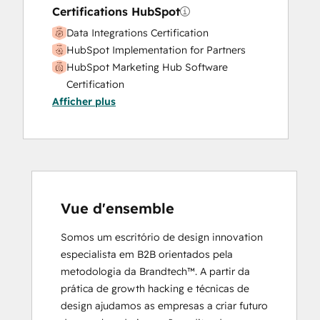
Certifications HubSpot
Data Integrations Certification
HubSpot Implementation for Partners
HubSpot Marketing Hub Software
Certification
Afficher plus
HubSpot Marketing Software
HubSpot Reporting
HubSpot Sales Hub Software
Certification
HubSpot Solutions Partner
Inbound
Inbound Marketing
Vue d'ensemble
Objectives-Based Onboarding
Somos um escritório de design innovation 
Platform Consulting
especialista em B2B orientados pela 
Revenue Operations
metodologia da Brandtech™. A partir da 
Salesforce Integration Certification
prática de growth hacking e técnicas de 
design ajudamos as empresas a criar futuro 