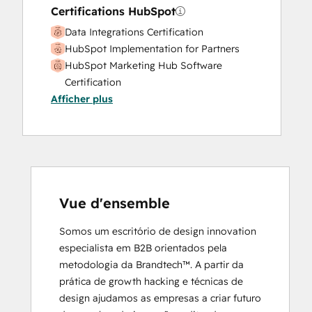
Certifications HubSpot
Data Integrations Certification
HubSpot Implementation for Partners
HubSpot Marketing Hub Software
Certification
Afficher plus
HubSpot Marketing Software
HubSpot Reporting
HubSpot Sales Hub Software
Certification
HubSpot Solutions Partner
Inbound
Inbound Marketing
Vue d'ensemble
Objectives-Based Onboarding
Somos um escritório de design innovation 
Platform Consulting
especialista em B2B orientados pela 
Revenue Operations
metodologia da Brandtech™. A partir da 
Salesforce Integration Certification
prática de growth hacking e técnicas de 
design ajudamos as empresas a criar futuro 