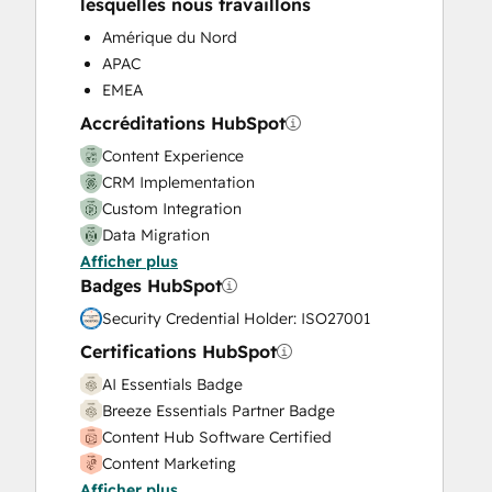
lesquelles nous travaillons
Video Production
Amérique du Nord
Website Design
APAC
Website Development
EMEA
Website Migration
Accréditations HubSpot
Content Experience
CRM Implementation
Custom Integration
Data Migration
Afficher plus
Onboarding
Badges HubSpot
Service Implementation
Solutions Architecture Design
Security Credential Holder: ISO27001
Certifications HubSpot
AI Essentials Badge
Breeze Essentials Partner Badge
Content Hub Software Certified
Content Marketing
Afficher plus
CRM Data Migration Certification