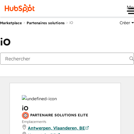
Me
Créer
iO
Marketplace
Partenaires solutions
iO
iO
PARTENAIRE SOLUTIONS ELITE
Emplacements
Antwerpen, Vlaanderen, BE