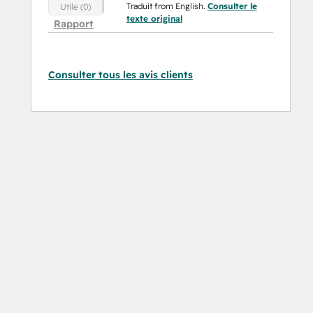
Traduit from English.
Consulter le
Utile (0)
texte original
Rapport
Consulter tous les avis clients