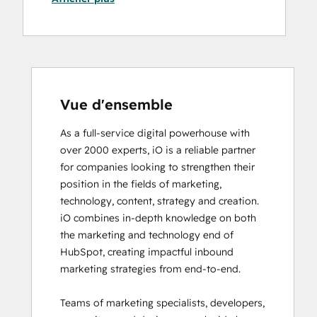
Data Integrations Certification
Digital Advertising
Digital Marketing
Email Marketing Certification
Email Marketing Certification
Frictionless Sales
Vue d'ensemble
Guided Client Onboarding
As a full-service digital powerhouse with 
HubSpot Architecture I: Data Models and
over 2000 experts, iO is a reliable partner 
APIs
for companies looking to strengthen their 
HubSpot Architecture II: Content and
position in the fields of marketing, 
Messaging Tools
technology, content, strategy and creation. 

HubSpot CMS for Developers II
iO combines in-depth knowledge on both 
HubSpot Content Hub Software
the marketing and technology end of 
HubSpot Email Marketing Software
HubSpot, creating impactful inbound 
Certification
marketing strategies from end-to-end. 

HubSpot Implementation for Partners
HubSpot Marketing Hub Software
Teams of marketing specialists, developers, 
Certification