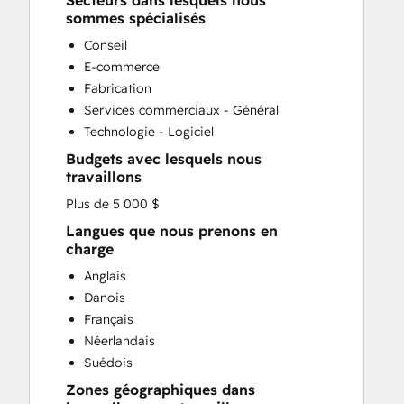
Secteurs dans lesquels nous
CRM Implementation
sommes spécialisés
CRM Migration
Conseil
Custom API Integrations
E-commerce
Customer Marketing
Fabrication
Customer Success Training
Services commerciaux - Général
Customer Support Training
Technologie - Logiciel
Customer Survey and Analysis
Budgets avec lesquels nous
Email Marketing
travaillons
Full Inbound Marketing Services
Plus de 5 000 $
Help Desk Implementation
HubSpot Onboarding
Langues que nous prenons en
charge
Knowledge Base Development
Paid Advertising
Anglais
Programmable Automation
Danois
Sales and Marketing Alignment
Français
Sales Coaching and Training
Néerlandais
Sales Enablement
Suédois
Search Engine Optimization
Zones géographiques dans
Social Media