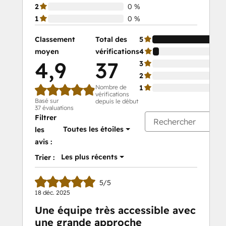
2
0 %
1
0 %
Classement
Total des
5
moyen
vérifications
4
4,9
37
3
2
Nombre de
1
vérifications
Basé sur
depuis le début
37 évaluations
Filtrer
Toutes les étoiles
les
avis :
Les plus récents
Trier :
5/5
18 déc. 2025
Une équipe très accessible avec
une grande approche