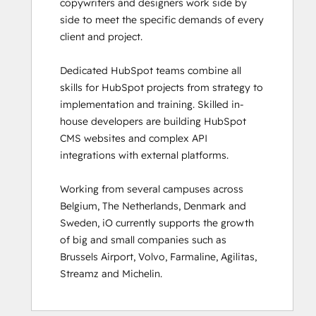
copywriters and designers work side by 
HubSpot Marketing Software
side to meet the specific demands of every 
HubSpot Reporting
client and project. 

HubSpot Sales Hub Software
Certification
Dedicated HubSpot teams combine all 
HubSpot Solutions Partner
skills for HubSpot projects from strategy to 
HubSpot Trainer Certification
implementation and training. Skilled in-
Inbound
house developers are building HubSpot 
Inbound Marketing
CMS websites and complex API 
Inbound Marketing Optimization
integrations with external platforms.  

Inbound Sales
Integrating With HubSpot I: Foundations
Working from several campuses across 
Marketing Hub Demo
Belgium, The Netherlands, Denmark and 
Objectives-Based Onboarding
Sweden, iO currently supports the growth 
Platform Consulting
of big and small companies such as 
Revenue Operations
Brussels Airport, Volvo, Farmaline, Agilitas, 
Sales Enablement
Streamz and Michelin.
Sales Management Training: Strategies
for Developing a Successful Modern
Sales Team