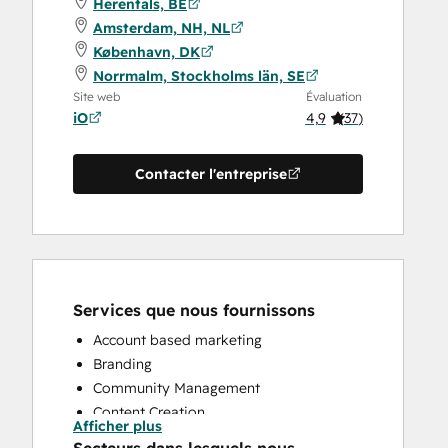
Herentals, BE
Amsterdam, NH, NL
København, DK
Norrmalm, Stockholms län, SE
Site web
Évaluation
iO
4,9
(
37
)
Contacter l'entreprise
Services que nous fournissons
Account based marketing
Branding
Community Management
Content Creation
Afficher plus
Conversational Marketing