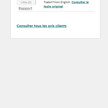
Traduit from English.
Consulter le
Utile (0)
texte original
Rapport
Consulter tous les avis clients