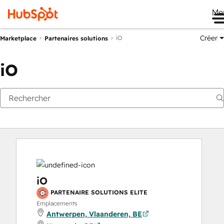
Me
Créer
iO
Marketplace
Partenaires solutions
iO
iO
PARTENAIRE SOLUTIONS ELITE
Emplacements
Antwerpen, Vlaanderen, BE