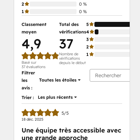
2
0 %
1
0 %
Classement
Total des
5
moyen
vérifications
4
4,9
37
3
2
Nombre de
1
vérifications
Basé sur
depuis le début
37 évaluations
Filtrer
Toutes les étoiles
les
avis :
Les plus récents
Trier :
5/5
18 déc. 2025
Une équipe très accessible avec
une grande approche