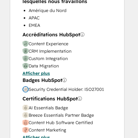
lesquelles nous travaillons
Video Production
Amérique du Nord
Website Design
APAC
Website Development
EMEA
Website Migration
Accréditations HubSpot
Content Experience
CRM Implementation
Custom Integration
Data Migration
Afficher plus
Onboarding
Badges HubSpot
Service Implementation
Solutions Architecture Design
Security Credential Holder: ISO27001
Certifications HubSpot
AI Essentials Badge
Breeze Essentials Partner Badge
Content Hub Software Certified
Content Marketing
Afficher plus
CRM Data Migration Certification