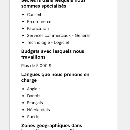
Secteurs dans lesquels nous
CRM Implementation
sommes spécialisés
CRM Migration
Conseil
Custom API Integrations
E-commerce
Customer Marketing
Fabrication
Customer Success Training
Services commerciaux - Général
Customer Support Training
Technologie - Logiciel
Customer Survey and Analysis
Budgets avec lesquels nous
Email Marketing
travaillons
Full Inbound Marketing Services
Plus de 5 000 $
Help Desk Implementation
HubSpot Onboarding
Langues que nous prenons en
charge
Knowledge Base Development
Paid Advertising
Anglais
Programmable Automation
Danois
Sales and Marketing Alignment
Français
Sales Coaching and Training
Néerlandais
Sales Enablement
Suédois
Search Engine Optimization
Zones géographiques dans
Social Media