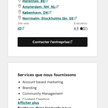
Herentals, BE
Amsterdam, NH, NL
København, DK
Norrmalm, Stockholms län, SE
Site web
Évaluation
iO
4,9
(
37
)
Contacter l'entreprise
Services que nous fournissons
Account based marketing
Branding
Community Management
Content Creation
Afficher plus
Conversational Marketing