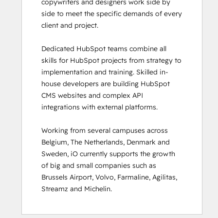
copywriters and designers work side by 
HubSpot Marketing Software
side to meet the specific demands of every 
HubSpot Reporting
client and project. 

HubSpot Sales Hub Software
Certification
Dedicated HubSpot teams combine all 
HubSpot Solutions Partner
skills for HubSpot projects from strategy to 
HubSpot Trainer Certification
implementation and training. Skilled in-
Inbound
house developers are building HubSpot 
Inbound Marketing
CMS websites and complex API 
Inbound Marketing Optimization
integrations with external platforms.  

Inbound Sales
Integrating With HubSpot I: Foundations
Working from several campuses across 
Marketing Hub Demo
Belgium, The Netherlands, Denmark and 
Objectives-Based Onboarding
Sweden, iO currently supports the growth 
Platform Consulting
of big and small companies such as 
Revenue Operations
Brussels Airport, Volvo, Farmaline, Agilitas, 
Sales Enablement
Streamz and Michelin.
Sales Management Training: Strategies
for Developing a Successful Modern
Sales Team