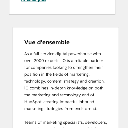
Data Integrations Certification
Digital Advertising
Digital Marketing
Email Marketing Certification
Email Marketing Certification
Frictionless Sales
Vue d'ensemble
Guided Client Onboarding
As a full-service digital powerhouse with 
HubSpot Architecture I: Data Models and
over 2000 experts, iO is a reliable partner 
APIs
for companies looking to strengthen their 
HubSpot Architecture II: Content and
position in the fields of marketing, 
Messaging Tools
technology, content, strategy and creation. 

HubSpot CMS for Developers II
iO combines in-depth knowledge on both 
HubSpot Content Hub Software
the marketing and technology end of 
HubSpot Email Marketing Software
HubSpot, creating impactful inbound 
Certification
marketing strategies from end-to-end. 

HubSpot Implementation for Partners
HubSpot Marketing Hub Software
Teams of marketing specialists, developers, 
Certification