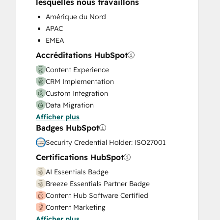
lesquelles nous travaillons
Video Production
Amérique du Nord
Website Design
APAC
Website Development
EMEA
Website Migration
Accréditations HubSpot
Content Experience
CRM Implementation
Custom Integration
Data Migration
Afficher plus
Onboarding
Badges HubSpot
Service Implementation
Solutions Architecture Design
Security Credential Holder: ISO27001
Certifications HubSpot
AI Essentials Badge
Breeze Essentials Partner Badge
Content Hub Software Certified
Content Marketing
Afficher plus
CRM Data Migration Certification