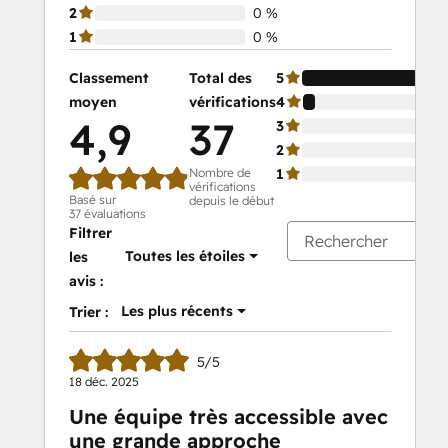
2
0 %
1
0 %
Classement
Total des
5
moyen
vérifications
4
4,9
37
3
2
Nombre de
1
vérifications
Basé sur
depuis le début
37 évaluations
Filtrer
Toutes les étoiles
les
avis :
Les plus récents
Trier :
5/5
18 déc. 2025
Une équipe très accessible avec
une grande approche