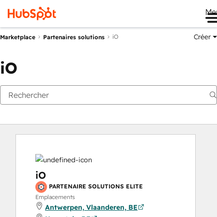
Me
Créer
iO
Marketplace
Partenaires solutions
iO
iO
PARTENAIRE SOLUTIONS ELITE
Emplacements
Antwerpen, Vlaanderen, BE