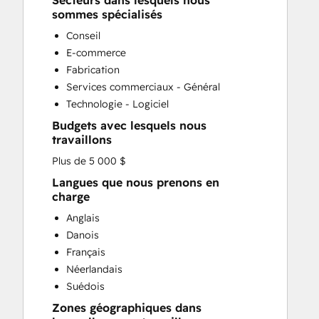
Secteurs dans lesquels nous
CRM Implementation
sommes spécialisés
CRM Migration
Conseil
Custom API Integrations
E-commerce
Customer Marketing
Fabrication
Customer Success Training
Services commerciaux - Général
Customer Support Training
Technologie - Logiciel
Customer Survey and Analysis
Budgets avec lesquels nous
Email Marketing
travaillons
Full Inbound Marketing Services
Plus de 5 000 $
Help Desk Implementation
HubSpot Onboarding
Langues que nous prenons en
charge
Knowledge Base Development
Paid Advertising
Anglais
Programmable Automation
Danois
Sales and Marketing Alignment
Français
Sales Coaching and Training
Néerlandais
Sales Enablement
Suédois
Search Engine Optimization
Zones géographiques dans
Social Media