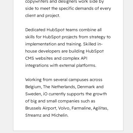
copywriters and designers work side by 
HubSpot Marketing Software
side to meet the specific demands of every 
HubSpot Reporting
client and project. 

HubSpot Sales Hub Software
Certification
Dedicated HubSpot teams combine all 
HubSpot Solutions Partner
skills for HubSpot projects from strategy to 
HubSpot Trainer Certification
implementation and training. Skilled in-
Inbound
house developers are building HubSpot 
Inbound Marketing
CMS websites and complex API 
Inbound Marketing Optimization
integrations with external platforms.  

Inbound Sales
Integrating With HubSpot I: Foundations
Working from several campuses across 
Marketing Hub Demo
Belgium, The Netherlands, Denmark and 
Objectives-Based Onboarding
Sweden, iO currently supports the growth 
Platform Consulting
of big and small companies such as 
Revenue Operations
Brussels Airport, Volvo, Farmaline, Agilitas, 
Sales Enablement
Streamz and Michelin.
Sales Management Training: Strategies
for Developing a Successful Modern
Sales Team