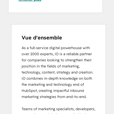
Data Integrations Certification
Digital Advertising
Digital Marketing
Email Marketing Certification
Email Marketing Certification
Frictionless Sales
Vue d'ensemble
Guided Client Onboarding
As a full-service digital powerhouse with 
HubSpot Architecture I: Data Models and
over 2000 experts, iO is a reliable partner 
APIs
for companies looking to strengthen their 
HubSpot Architecture II: Content and
position in the fields of marketing, 
Messaging Tools
technology, content, strategy and creation. 

HubSpot CMS for Developers II
iO combines in-depth knowledge on both 
HubSpot Content Hub Software
the marketing and technology end of 
HubSpot Email Marketing Software
HubSpot, creating impactful inbound 
Certification
marketing strategies from end-to-end. 

HubSpot Implementation for Partners
HubSpot Marketing Hub Software
Teams of marketing specialists, developers, 
Certification