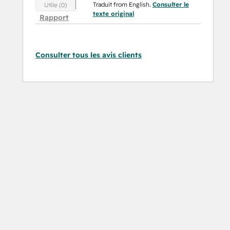
Traduit from English.
Consulter le
Utile (0)
texte original
Rapport
Consulter tous les avis clients