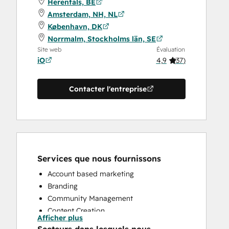
Herentals, BE
Amsterdam, NH, NL
København, DK
Norrmalm, Stockholms län, SE
Site web
Évaluation
iO
4,9
(
37
)
Contacter l'entreprise
Services que nous fournissons
Account based marketing
Branding
Community Management
Content Creation
Afficher plus
Conversational Marketing