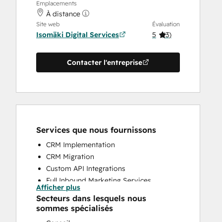
Emplacements
À distance
Site web
Évaluation
Isomäki Digital Services
5
(
3
)
Contacter l'entreprise
Services que nous fournissons
CRM Implementation
CRM Migration
Custom API Integrations
Full Inbound Marketing Services
Afficher plus
Programmable Automation
Secteurs dans lesquels nous
Search Engine Optimization
sommes spécialisés
Website Design