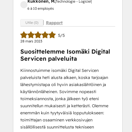
Kukkonen, M.
Technologie - Logiciel
6 à 10 employés
Rapport
Utile (0)
5/5
28 mars 2023
Suosittelemme Isomäki Digital
Servicen palveluita
Kiinnostuimme isomäki Digital Servicen
palveluista heti alusta alkaen, koska tarjoajan
lähestymistapa oli hyvin asiakaslähtöinen ja
käytännönläheinen. Sovimme nopeasti
toimeksiannosta, jonka jälkeen työ eteni
suunnitellun mukaisesti ja ketterästi. Olemme
enemmän kuin tyytyväisiä lopputulokseen:
toimittajan osaaminen verkkosivujen
sisällöllisestä suunnittelusta tekniseen