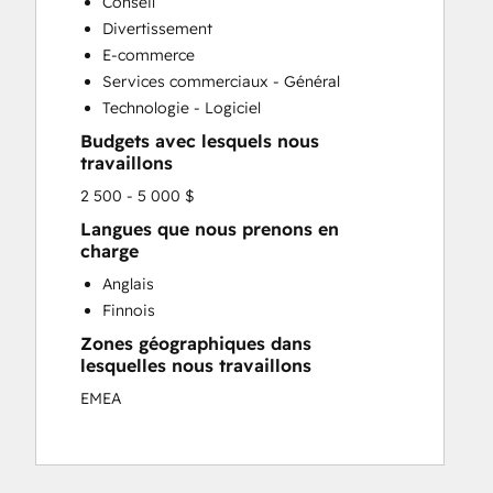
Conseil
Website Development
Divertissement
Website Migration
E-commerce
Services commerciaux - Général
Technologie - Logiciel
Budgets avec lesquels nous
travaillons
2 500 - 5 000 $
Langues que nous prenons en
charge
Anglais
Finnois
Zones géographiques dans
lesquelles nous travaillons
EMEA