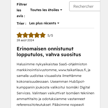
Filtrer
Toutes les étoiles
les
avis :
Les plus récents
Trier :
5/5
28 août 2024
Erinomaisen onnistunut
lopputulos, vahva suositus
Halusimme nykyaikaistaa SaaS-ohjelmiston
markkinointisivustomme, www.taikatilaus.fi, ja
samalla uudistaa visuaalista ilmettämme
kokonaisuudessaan. Useamman HubSpot-
kumppanin joukosta valikoitui Isomäki Digital
Services. Valintaan vaikuttivat Isomäen tekninen
ammattitaito ja odotuksiamme vastanneet
referenssitoteutukset. Pääsimme nopeasti