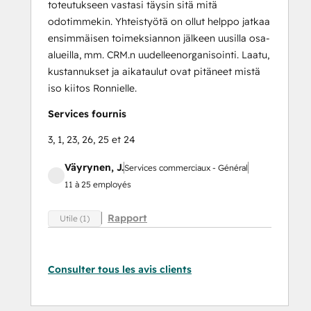
toteutukseen vastasi täysin sitä mitä
odotimmekin. Yhteistyötä on ollut helppo jatkaa
ensimmäisen toimeksiannon jälkeen uusilla osa-
alueilla, mm. CRM.n uudelleenorganisointi. Laatu,
kustannukset ja aikataulut ovat pitäneet mistä
iso kiitos Ronnielle.
Services fournis
3, 1, 23, 26, 25 et 24
Väyrynen, J.
Services commerciaux - Général
11 à 25 employés
Rapport
Utile (1)
Consulter tous les avis clients