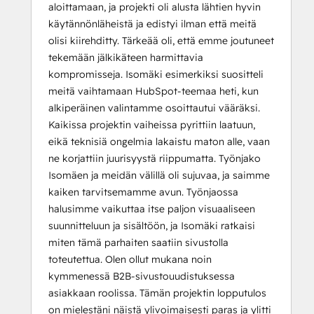
aloittamaan, ja projekti oli alusta lähtien hyvin
käytännönläheistä ja edistyi ilman että meitä
olisi kiirehditty. Tärkeää oli, että emme joutuneet
tekemään jälkikäteen harmittavia
kompromisseja. Isomäki esimerkiksi suositteli
meitä vaihtamaan HubSpot-teemaa heti, kun
alkiperäinen valintamme osoittautui vääräksi.
Kaikissa projektin vaiheissa pyrittiin laatuun,
eikä teknisiä ongelmia lakaistu maton alle, vaan
ne korjattiin juurisyystä riippumatta. Työnjako
Isomäen ja meidän välillä oli sujuvaa, ja saimme
kaiken tarvitsemamme avun. Työnjaossa
halusimme vaikuttaa itse paljon visuaaliseen
suunnitteluun ja sisältöön, ja Isomäki ratkaisi
miten tämä parhaiten saatiin sivustolla
toteutettua. Olen ollut mukana noin
kymmenessä B2B-sivustouudistuksessa
asiakkaan roolissa. Tämän projektin lopputulos
on mielestäni näistä ylivoimaisesti paras ja ylitti