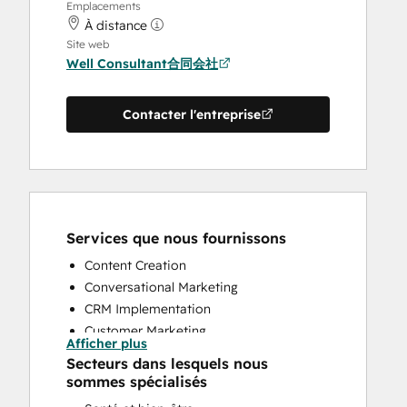
Emplacements
À distance
Site web
Well Consultant合同会社
Contacter l'entreprise
Services que nous fournissons
Content Creation
Conversational Marketing
CRM Implementation
Customer Marketing
Afficher plus
Customer Survey and Analysis
Secteurs dans lesquels nous
Email Marketing
sommes spécialisés
Full Inbound Marketing Services