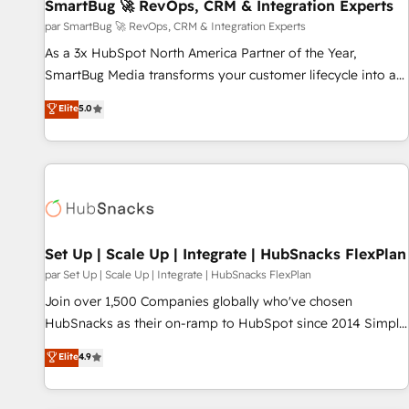
SmartBug 🚀 RevOps, CRM & Integration Experts
par SmartBug 🚀 RevOps, CRM & Integration Experts
As a 3x HubSpot North America Partner of the Year,
SmartBug Media transforms your customer lifecycle into a
revenue engine. Our unified ecosystem includes specialized
Elite
5.0
divisions Globalia (AI & Software) and Point Success Media
(Paid Media), making this the official home for all three
brands. 🔄 Implementation & Integration - Seamless
migrations and system integrations powered by Globalia’s
technical development team. - 19 HubSpot-certified trainers
to drive platform adoption. 📈 Revenue Generation - Full-
funnel marketing and high-performance advertising via
Set Up | Scale Up | Integrate | HubSnacks FlexPlan
Point Success Media. - Expert deployment of Breeze AI and
par Set Up | Scale Up | Integrate | HubSnacks FlexPlan
custom agents to automate growth. 🏆 Elite Excellence - 8
Join over 1,500 Companies globally who've chosen
platform accreditations and deep HIPAA-compliance
HubSnacks as their on-ramp to HubSpot since 2014 Simple
expertise. - A team of 250+ experts dedicated to your
pay-as-you-go plans that accelerate value... 1️⃣ Set Up |
Elite
4.9
resilient growth.
Onboarding New or Check-fixing existing HubSpot portals
2️⃣ Scale Up | 100% HubSpot Task Execution... Global 24/7 ...