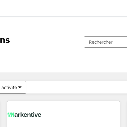
ons
Vous êtes actuellement sur
Page
Page
Page
Page
Page
Page
Page
Page
Page
Page
Page
'activité