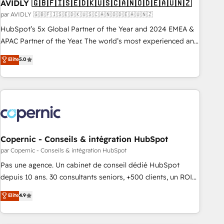
AVIDLY 🇬🇧🇫🇮🇸🇪🇩🇰🇺🇸🇨🇦🇳🇴🇩🇪🇦🇺🇳🇿
par AVIDLY 🇬🇧🇫🇮🇸🇪🇩🇰🇺🇸🇨🇦🇳🇴🇩🇪🇦🇺🇳🇿
HubSpot’s 5x Global Partner of the Year and 2024 EMEA &
APAC Partner of the Year. The world’s most experienced and
fully accredited HubSpot Solutions Partner. 🚀 With 2,750+
Elite
5.0
HubSpot projects delivered and 370+ specialists across
EMEA, APAC and NAM, we de-risk complex CRM
programmes and accelerate ROI across every HubSpot
Hub. 🧭 From multi-region migrations to AI-powered
automation, we turn complexity into clarity, human at global
scale. 🏆 HubSpot’s CEO called us “the partner of the
future.” Others agree it is proof of trust built through
Copernic - Conseils & intégration HubSpot
measurable impact.
par Copernic - Conseils & intégration HubSpot
Pas une agence. Un cabinet de conseil dédié HubSpot
depuis 10 ans. 30 consultants seniors, +500 clients, un ROI
mesurable. Notre mission : faire de HubSpot un vrai levier
Elite
4.9
de performance pour votre organisation. Cela passe par la
compréhension de vos processus, la fiabilisation de vos