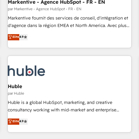
Markentive - Agence HubSpot - FR - EN
par Markentive - Agence HubSpot - FR - EN
Markentive fournit des services de conseil, d'intégration et
d'agence dans la région EMEA et North America. Avec plus
de 115 experts en marketing automation, Growth, Revops,
Elite
4.9
CRM et webdesign. Markentive is both a consulting firm, a
digital agency and an integrator. With over 115 experts in
marketing automation, growth, revops, CRM and webdesign
(We focus on EMEA - USA customers).
Huble
par Huble
Huble is a global HubSpot, marketing, and creative
consultancy working with mid-market and enterprise
businesses. We go beyond implementation, shaping the
Elite
4.9
strategy, processes, and teams that turn HubSpot into a
genuine growth engine. Named HubSpot's Global Partner of