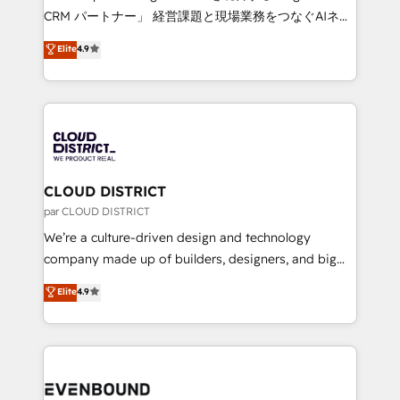
measurable growth. 🌎 Highlights: • 10+ years as a
CRM パートナー」 経営課題と現場業務をつなぐAIネイ
HubSpot partner. • 2023 Impact Awards: Platform
ティブ・エージェンシーとして、HubSpot Eliteの実装
Elite
4.9
Migration Excellence. • Top 3 Partner of the Year
力で顧客フロント業務を再設計します。 💡 100inc は何
LATAM 2022, 2023, 2024, 2025. • Partner of the Year
をする会社か？ HubSpotを共通基盤に、AIエージェン
2024. • Organizer of Aliados.ai (AI, marketing & tech
トを組み込んだ顧客フロント業務（マーケティング・営
global congress). 👉 Ready to scale your business
業・CS）を組織全体で設計・実装する日本のAIネイテ
with HubSpot? Let Cebra’s experts help you grow
ィブ・エージェンシーです。事業部・グループ会社・部
faster, smarter, and with impact.
門が分立する組織で、データと業務プロセスのサイロ化
を、CRMを軸とした全社共通基盤に再構築します。意
CLOUD DISTRICT
思決定者・PMO・現場担当者に並走します。 1️⃣
par CLOUD DISTRICT
HubSpot導入・活用支援 顧客データの一元化から、
We’re a culture-driven design and technology
GTMの見える化・自動化まで。全Hub統合運用、デー
company made up of builders, designers, and big
タ品質設計、グループ横断のCRM統合に対応します。
thinkers. We blend strategy, design, and
Elite
4.9
2️⃣ AIエージェント組織構築 営業・マーケティング業務
development—always fueled by curiosity—to turn
の一部をAIが自律実行する組織への移行を設計・実装。
ideas, opportunities, and challenges into meaningful
Breeze・Claude等をHubSpotと連携させ、役割定義・
experiences. To us, technology is more than just
運用ルール・成果指標まで含めて設計します。 3️⃣ 全社
code; it’s about creating things that are useful, cool,
DX × AI推進のPMO伴走支援 複数部門をまたぐDX×AI変
and—most importantly—simple. That’s why we lean