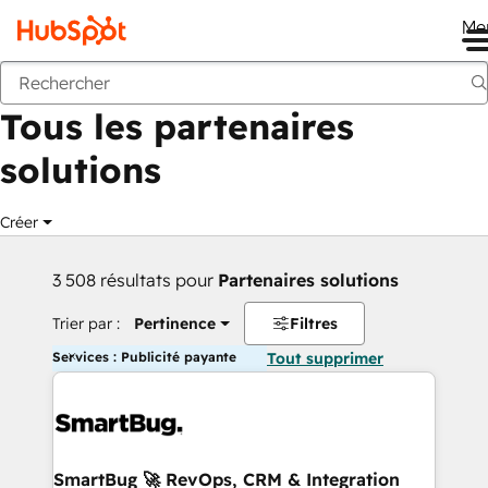
Me
Retour
Tous les partenaires
solutions
Créer
3 508 résultats pour
Partenaires solutions
Trier par :
Pertinence
Filtres
Services : Publicité payante
Tout supprimer
SmartBug 🚀 RevOps, CRM & Integration