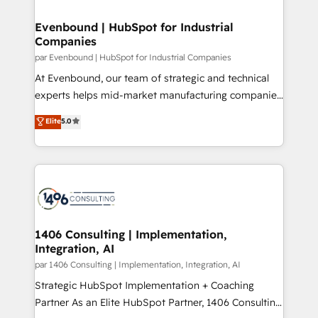
革を、構想から実装・定着までPMOとして主導。「設
into bold ideas and shape them into thoughtful
定の代行ではなく、設計の責任」を引き受け、部門横断
products and strategies that actually make a
Evenbound | HubSpot for Industrial
の統合・浸透・変革管理を実行します。 ▸ CMS戦略設
Companies
difference.
計・構築：リード獲得・CVR・SEOを前提にした情報設
par Evenbound | HubSpot for Industrial Companies
計・導線設計・テンプレート設計をContent Hubで一体
At Evenbound, our team of strategic and technical
提供。 ▸ 既存CRM・MAからの移行支援：Salesforce・
experts helps mid-market manufacturing companies
Marketo・Pardot等からの移行、カスタム設計、履歴
achieve real growth. We specialize in delivering
データ移行と活用設計まで。 ▸ AEO対応：ChatGPT・
Elite
5.0
tailored solutions that drive results by leveraging
Perplexity等のAI検索からの流入・引用を前提にコンテ
HubSpot’s platform and data to fuel success.
ンツとサイト構造を最適化。 🏆 なぜ100incを選ぶの
Technical Solutions: - HubSpot Technical Consulting -
か？ ✓ HubSpot Eliteパートナー認定 ✓ HubSpotアワ
HubSpot CRM Implementation - HubSpot
ード受賞・HUGリーダー ✓ ISO27001:2022 /
Onboarding - Data Migration & Integrations -
ISO9001:2015 取得 ✓ 400社以上の導入実績 ✓
Technical Audit & Optimization Strategic Solutions: -
HubSpot大百科 出版 CRM・AI活用に関するご相談、現
Revenue Operations - Inbound Marketing -
1406 Consulting | Implementation,
状整理の壁打ちなど、構想段階からお気軽にお問い合わ
Integration, AI
Outbound Marketing - HubSpot CMS Website
せください。
Design & Development We empower our clients to
par 1406 Consulting | Implementation, Integration, AI
reach their full potential by providing transparent,
Strategic HubSpot Implementation + Coaching
relationship-driven support. With over 300 HubSpot
Partner As an Elite HubSpot Partner, 1406 Consulting
certifications and accreditations, we deliver both the