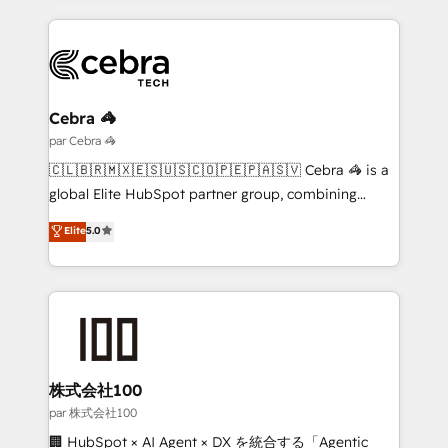
organisations scale smarter and grow stronger.
website, or build your new one.
Cebra 🦓
par Cebra 🦓
🇨🇱🇧🇷🇲🇽🇪🇸🇺🇸🇨🇴🇵🇪🇵🇦🇸🇻 Cebra 🦓 is a
global Elite HubSpot partner group, combining
technology, marketing and media expertise across
Elite
5.0
Latin America and Southern Europe, with teams
across 9 countries. Born in Chile, we combine local
insight with international reach to help businesses
grow. For over 12 years, we’ve delivered 500+
HubSpot implementations, building end-to-end
solutions that integrate CRM, AI automation, inbound
and loop marketing, content, and digital creativity.
株式会社100
Our multicultural team works in Spanish, Portuguese,
par 株式会社100
and English to design scalable strategies that drive
🏢 HubSpot × AI Agent × DX を統合する「Agentic