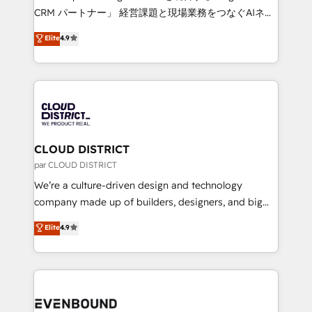
measurable growth. 🌎 Highlights: • 10+ years as a
CRM パートナー」 経営課題と現場業務をつなぐAIネイ
HubSpot partner. • 2023 Impact Awards: Platform
ティブ・エージェンシーとして、HubSpot Eliteの実装
Elite
4.9
Migration Excellence. • Top 3 Partner of the Year
力で顧客フロント業務を再設計します。 💡 100inc は何
LATAM 2022, 2023, 2024, 2025. • Partner of the Year
をする会社か？ HubSpotを共通基盤に、AIエージェン
2024. • Organizer of Aliados.ai (AI, marketing & tech
トを組み込んだ顧客フロント業務（マーケティング・営
global congress). 👉 Ready to scale your business
業・CS）を組織全体で設計・実装する日本のAIネイテ
with HubSpot? Let Cebra’s experts help you grow
ィブ・エージェンシーです。事業部・グループ会社・部
faster, smarter, and with impact.
門が分立する組織で、データと業務プロセスのサイロ化
を、CRMを軸とした全社共通基盤に再構築します。意
CLOUD DISTRICT
思決定者・PMO・現場担当者に並走します。 1️⃣
par CLOUD DISTRICT
HubSpot導入・活用支援 顧客データの一元化から、
We’re a culture-driven design and technology
GTMの見える化・自動化まで。全Hub統合運用、デー
company made up of builders, designers, and big
タ品質設計、グループ横断のCRM統合に対応します。
thinkers. We blend strategy, design, and
Elite
4.9
2️⃣ AIエージェント組織構築 営業・マーケティング業務
development—always fueled by curiosity—to turn
の一部をAIが自律実行する組織への移行を設計・実装。
ideas, opportunities, and challenges into meaningful
Breeze・Claude等をHubSpotと連携させ、役割定義・
experiences. To us, technology is more than just
運用ルール・成果指標まで含めて設計します。 3️⃣ 全社
code; it’s about creating things that are useful, cool,
DX × AI推進のPMO伴走支援 複数部門をまたぐDX×AI変
and—most importantly—simple. That’s why we lean