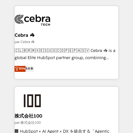
organisations scale smarter and grow stronger.
website, or build your new one.
Cebra 🦓
par Cebra 🦓
🇨🇱🇧🇷🇲🇽🇪🇸🇺🇸🇨🇴🇵🇪🇵🇦🇸🇻 Cebra 🦓 is a
global Elite HubSpot partner group, combining
technology, marketing and media expertise across
Elite
5.0
Latin America and Southern Europe, with teams
across 9 countries. Born in Chile, we combine local
insight with international reach to help businesses
grow. For over 12 years, we’ve delivered 500+
HubSpot implementations, building end-to-end
solutions that integrate CRM, AI automation, inbound
and loop marketing, content, and digital creativity.
株式会社100
Our multicultural team works in Spanish, Portuguese,
par 株式会社100
and English to design scalable strategies that drive
🏢 HubSpot × AI Agent × DX を統合する「Agentic