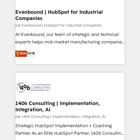
革を、構想から実装・定着までPMOとして主導。「設
into bold ideas and shape them into thoughtful
定の代行ではなく、設計の責任」を引き受け、部門横断
products and strategies that actually make a
Evenbound | HubSpot for Industrial
の統合・浸透・変革管理を実行します。 ▸ CMS戦略設
Companies
difference.
計・構築：リード獲得・CVR・SEOを前提にした情報設
par Evenbound | HubSpot for Industrial Companies
計・導線設計・テンプレート設計をContent Hubで一体
At Evenbound, our team of strategic and technical
提供。 ▸ 既存CRM・MAからの移行支援：Salesforce・
experts helps mid-market manufacturing companies
Marketo・Pardot等からの移行、カスタム設計、履歴
achieve real growth. We specialize in delivering
データ移行と活用設計まで。 ▸ AEO対応：ChatGPT・
Elite
5.0
tailored solutions that drive results by leveraging
Perplexity等のAI検索からの流入・引用を前提にコンテ
HubSpot’s platform and data to fuel success.
ンツとサイト構造を最適化。 🏆 なぜ100incを選ぶの
Technical Solutions: - HubSpot Technical Consulting -
か？ ✓ HubSpot Eliteパートナー認定 ✓ HubSpotアワ
HubSpot CRM Implementation - HubSpot
ード受賞・HUGリーダー ✓ ISO27001:2022 /
Onboarding - Data Migration & Integrations -
ISO9001:2015 取得 ✓ 400社以上の導入実績 ✓
Technical Audit & Optimization Strategic Solutions: -
HubSpot大百科 出版 CRM・AI活用に関するご相談、現
Revenue Operations - Inbound Marketing -
1406 Consulting | Implementation,
状整理の壁打ちなど、構想段階からお気軽にお問い合わ
Integration, AI
Outbound Marketing - HubSpot CMS Website
せください。
Design & Development We empower our clients to
par 1406 Consulting | Implementation, Integration, AI
reach their full potential by providing transparent,
Strategic HubSpot Implementation + Coaching
relationship-driven support. With over 300 HubSpot
Partner As an Elite HubSpot Partner, 1406 Consulting
certifications and accreditations, we deliver both the