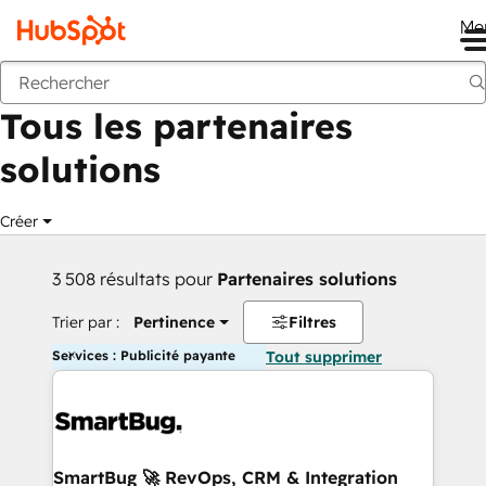
Me
Retour
Tous les partenaires
solutions
Créer
3 508 résultats pour
Partenaires solutions
Trier par :
Pertinence
Filtres
Services : Publicité payante
Tout supprimer
SmartBug 🚀 RevOps, CRM & Integration