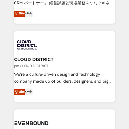
measurable growth. 🌎 Highlights: • 10+ years as a
CRM パートナー」 経営課題と現場業務をつなぐAIネイ
HubSpot partner. • 2023 Impact Awards: Platform
ティブ・エージェンシーとして、HubSpot Eliteの実装
Elite
4.9
Migration Excellence. • Top 3 Partner of the Year
力で顧客フロント業務を再設計します。 💡 100inc は何
LATAM 2022, 2023, 2024, 2025. • Partner of the Year
をする会社か？ HubSpotを共通基盤に、AIエージェン
2024. • Organizer of Aliados.ai (AI, marketing & tech
トを組み込んだ顧客フロント業務（マーケティング・営
global congress). 👉 Ready to scale your business
業・CS）を組織全体で設計・実装する日本のAIネイテ
with HubSpot? Let Cebra’s experts help you grow
ィブ・エージェンシーです。事業部・グループ会社・部
faster, smarter, and with impact.
門が分立する組織で、データと業務プロセスのサイロ化
を、CRMを軸とした全社共通基盤に再構築します。意
CLOUD DISTRICT
思決定者・PMO・現場担当者に並走します。 1️⃣
par CLOUD DISTRICT
HubSpot導入・活用支援 顧客データの一元化から、
We’re a culture-driven design and technology
GTMの見える化・自動化まで。全Hub統合運用、デー
company made up of builders, designers, and big
タ品質設計、グループ横断のCRM統合に対応します。
thinkers. We blend strategy, design, and
Elite
4.9
2️⃣ AIエージェント組織構築 営業・マーケティング業務
development—always fueled by curiosity—to turn
の一部をAIが自律実行する組織への移行を設計・実装。
ideas, opportunities, and challenges into meaningful
Breeze・Claude等をHubSpotと連携させ、役割定義・
experiences. To us, technology is more than just
運用ルール・成果指標まで含めて設計します。 3️⃣ 全社
code; it’s about creating things that are useful, cool,
DX × AI推進のPMO伴走支援 複数部門をまたぐDX×AI変
and—most importantly—simple. That’s why we lean
革を、構想から実装・定着までPMOとして主導。「設