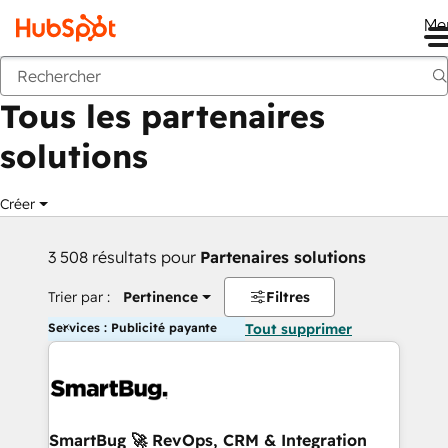
Me
Retour
Tous les partenaires
solutions
Créer
3 508 résultats pour
Partenaires solutions
Trier par :
Pertinence
Filtres
Services : Publicité payante
Tout supprimer
SmartBug 🚀 RevOps, CRM & Integration