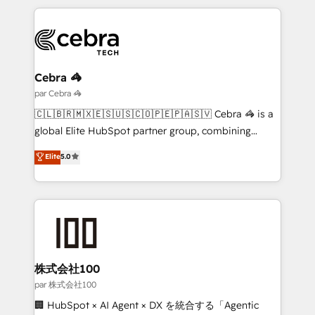
organisations scale smarter and grow stronger.
website, or build your new one.
Cebra 🦓
par Cebra 🦓
🇨🇱🇧🇷🇲🇽🇪🇸🇺🇸🇨🇴🇵🇪🇵🇦🇸🇻 Cebra 🦓 is a
global Elite HubSpot partner group, combining
technology, marketing and media expertise across
Elite
5.0
Latin America and Southern Europe, with teams
across 9 countries. Born in Chile, we combine local
insight with international reach to help businesses
grow. For over 12 years, we’ve delivered 500+
HubSpot implementations, building end-to-end
solutions that integrate CRM, AI automation, inbound
and loop marketing, content, and digital creativity.
株式会社100
Our multicultural team works in Spanish, Portuguese,
par 株式会社100
and English to design scalable strategies that drive
🏢 HubSpot × AI Agent × DX を統合する「Agentic