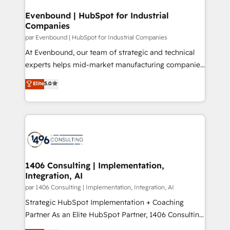
into bold ideas and shape them into thoughtful
定の代行ではなく、設計の責任」を引き受け、部門横断
products and strategies that actually make a
Evenbound | HubSpot for Industrial
の統合・浸透・変革管理を実行します。 ▸ CMS戦略設
Companies
difference.
計・構築：リード獲得・CVR・SEOを前提にした情報設
par Evenbound | HubSpot for Industrial Companies
計・導線設計・テンプレート設計をContent Hubで一体
At Evenbound, our team of strategic and technical
提供。 ▸ 既存CRM・MAからの移行支援：Salesforce・
experts helps mid-market manufacturing companies
Marketo・Pardot等からの移行、カスタム設計、履歴
achieve real growth. We specialize in delivering
データ移行と活用設計まで。 ▸ AEO対応：ChatGPT・
Elite
5.0
tailored solutions that drive results by leveraging
Perplexity等のAI検索からの流入・引用を前提にコンテ
HubSpot’s platform and data to fuel success.
ンツとサイト構造を最適化。 🏆 なぜ100incを選ぶの
Technical Solutions: - HubSpot Technical Consulting -
か？ ✓ HubSpot Eliteパートナー認定 ✓ HubSpotアワ
HubSpot CRM Implementation - HubSpot
ード受賞・HUGリーダー ✓ ISO27001:2022 /
Onboarding - Data Migration & Integrations -
ISO9001:2015 取得 ✓ 400社以上の導入実績 ✓
Technical Audit & Optimization Strategic Solutions: -
HubSpot大百科 出版 CRM・AI活用に関するご相談、現
Revenue Operations - Inbound Marketing -
1406 Consulting | Implementation,
状整理の壁打ちなど、構想段階からお気軽にお問い合わ
Integration, AI
Outbound Marketing - HubSpot CMS Website
せください。
Design & Development We empower our clients to
par 1406 Consulting | Implementation, Integration, AI
reach their full potential by providing transparent,
Strategic HubSpot Implementation + Coaching
relationship-driven support. With over 300 HubSpot
Partner As an Elite HubSpot Partner, 1406 Consulting
certifications and accreditations, we deliver both the
helps mid-market revenue teams transform how