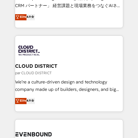
measurable growth. 🌎 Highlights: • 10+ years as a
CRM パートナー」 経営課題と現場業務をつなぐAIネイ
HubSpot partner. • 2023 Impact Awards: Platform
ティブ・エージェンシーとして、HubSpot Eliteの実装
Elite
4.9
Migration Excellence. • Top 3 Partner of the Year
力で顧客フロント業務を再設計します。 💡 100inc は何
LATAM 2022, 2023, 2024, 2025. • Partner of the Year
をする会社か？ HubSpotを共通基盤に、AIエージェン
2024. • Organizer of Aliados.ai (AI, marketing & tech
トを組み込んだ顧客フロント業務（マーケティング・営
global congress). 👉 Ready to scale your business
業・CS）を組織全体で設計・実装する日本のAIネイテ
with HubSpot? Let Cebra’s experts help you grow
ィブ・エージェンシーです。事業部・グループ会社・部
faster, smarter, and with impact.
門が分立する組織で、データと業務プロセスのサイロ化
を、CRMを軸とした全社共通基盤に再構築します。意
CLOUD DISTRICT
思決定者・PMO・現場担当者に並走します。 1️⃣
par CLOUD DISTRICT
HubSpot導入・活用支援 顧客データの一元化から、
We’re a culture-driven design and technology
GTMの見える化・自動化まで。全Hub統合運用、デー
company made up of builders, designers, and big
タ品質設計、グループ横断のCRM統合に対応します。
thinkers. We blend strategy, design, and
Elite
4.9
2️⃣ AIエージェント組織構築 営業・マーケティング業務
development—always fueled by curiosity—to turn
の一部をAIが自律実行する組織への移行を設計・実装。
ideas, opportunities, and challenges into meaningful
Breeze・Claude等をHubSpotと連携させ、役割定義・
experiences. To us, technology is more than just
運用ルール・成果指標まで含めて設計します。 3️⃣ 全社
code; it’s about creating things that are useful, cool,
DX × AI推進のPMO伴走支援 複数部門をまたぐDX×AI変
and—most importantly—simple. That’s why we lean