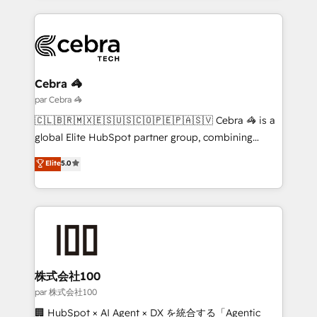
organisations scale smarter and grow stronger.
website, or build your new one.
Cebra 🦓
par Cebra 🦓
🇨🇱🇧🇷🇲🇽🇪🇸🇺🇸🇨🇴🇵🇪🇵🇦🇸🇻 Cebra 🦓 is a
global Elite HubSpot partner group, combining
technology, marketing and media expertise across
Elite
5.0
Latin America and Southern Europe, with teams
across 9 countries. Born in Chile, we combine local
insight with international reach to help businesses
grow. For over 12 years, we’ve delivered 500+
HubSpot implementations, building end-to-end
solutions that integrate CRM, AI automation, inbound
and loop marketing, content, and digital creativity.
株式会社100
Our multicultural team works in Spanish, Portuguese,
par 株式会社100
and English to design scalable strategies that drive
🏢 HubSpot × AI Agent × DX を統合する「Agentic