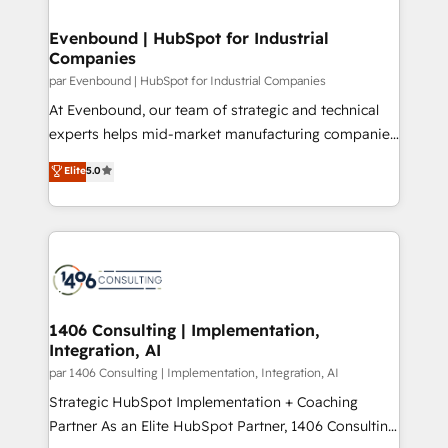
革を、構想から実装・定着までPMOとして主導。「設
into bold ideas and shape them into thoughtful
定の代行ではなく、設計の責任」を引き受け、部門横断
products and strategies that actually make a
Evenbound | HubSpot for Industrial
の統合・浸透・変革管理を実行します。 ▸ CMS戦略設
Companies
difference.
計・構築：リード獲得・CVR・SEOを前提にした情報設
par Evenbound | HubSpot for Industrial Companies
計・導線設計・テンプレート設計をContent Hubで一体
At Evenbound, our team of strategic and technical
提供。 ▸ 既存CRM・MAからの移行支援：Salesforce・
experts helps mid-market manufacturing companies
Marketo・Pardot等からの移行、カスタム設計、履歴
achieve real growth. We specialize in delivering
データ移行と活用設計まで。 ▸ AEO対応：ChatGPT・
Elite
5.0
tailored solutions that drive results by leveraging
Perplexity等のAI検索からの流入・引用を前提にコンテ
HubSpot’s platform and data to fuel success.
ンツとサイト構造を最適化。 🏆 なぜ100incを選ぶの
Technical Solutions: - HubSpot Technical Consulting -
か？ ✓ HubSpot Eliteパートナー認定 ✓ HubSpotアワ
HubSpot CRM Implementation - HubSpot
ード受賞・HUGリーダー ✓ ISO27001:2022 /
Onboarding - Data Migration & Integrations -
ISO9001:2015 取得 ✓ 400社以上の導入実績 ✓
Technical Audit & Optimization Strategic Solutions: -
HubSpot大百科 出版 CRM・AI活用に関するご相談、現
Revenue Operations - Inbound Marketing -
1406 Consulting | Implementation,
状整理の壁打ちなど、構想段階からお気軽にお問い合わ
Integration, AI
Outbound Marketing - HubSpot CMS Website
せください。
Design & Development We empower our clients to
par 1406 Consulting | Implementation, Integration, AI
reach their full potential by providing transparent,
Strategic HubSpot Implementation + Coaching
relationship-driven support. With over 300 HubSpot
Partner As an Elite HubSpot Partner, 1406 Consulting
certifications and accreditations, we deliver both the