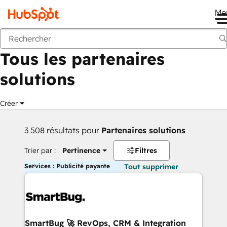
Me
Retour
Tous les partenaires
solutions
Créer
3 508 résultats pour
Partenaires solutions
Trier par :
Pertinence
Filtres
Services : Publicité payante
Tout supprimer
SmartBug 🚀 RevOps, CRM & Integration