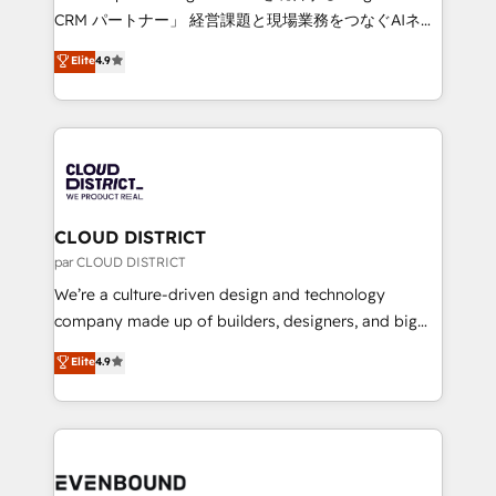
measurable growth. 🌎 Highlights: • 10+ years as a
CRM パートナー」 経営課題と現場業務をつなぐAIネイ
HubSpot partner. • 2023 Impact Awards: Platform
ティブ・エージェンシーとして、HubSpot Eliteの実装
Elite
4.9
Migration Excellence. • Top 3 Partner of the Year
力で顧客フロント業務を再設計します。 💡 100inc は何
LATAM 2022, 2023, 2024, 2025. • Partner of the Year
をする会社か？ HubSpotを共通基盤に、AIエージェン
2024. • Organizer of Aliados.ai (AI, marketing & tech
トを組み込んだ顧客フロント業務（マーケティング・営
global congress). 👉 Ready to scale your business
業・CS）を組織全体で設計・実装する日本のAIネイテ
with HubSpot? Let Cebra’s experts help you grow
ィブ・エージェンシーです。事業部・グループ会社・部
faster, smarter, and with impact.
門が分立する組織で、データと業務プロセスのサイロ化
を、CRMを軸とした全社共通基盤に再構築します。意
CLOUD DISTRICT
思決定者・PMO・現場担当者に並走します。 1️⃣
par CLOUD DISTRICT
HubSpot導入・活用支援 顧客データの一元化から、
We’re a culture-driven design and technology
GTMの見える化・自動化まで。全Hub統合運用、デー
company made up of builders, designers, and big
タ品質設計、グループ横断のCRM統合に対応します。
thinkers. We blend strategy, design, and
Elite
4.9
2️⃣ AIエージェント組織構築 営業・マーケティング業務
development—always fueled by curiosity—to turn
の一部をAIが自律実行する組織への移行を設計・実装。
ideas, opportunities, and challenges into meaningful
Breeze・Claude等をHubSpotと連携させ、役割定義・
experiences. To us, technology is more than just
運用ルール・成果指標まで含めて設計します。 3️⃣ 全社
code; it’s about creating things that are useful, cool,
DX × AI推進のPMO伴走支援 複数部門をまたぐDX×AI変
and—most importantly—simple. That’s why we lean