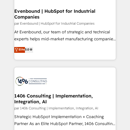
革を、構想から実装・定着までPMOとして主導。「設
into bold ideas and shape them into thoughtful
定の代行ではなく、設計の責任」を引き受け、部門横断
products and strategies that actually make a
Evenbound | HubSpot for Industrial
の統合・浸透・変革管理を実行します。 ▸ CMS戦略設
Companies
difference.
計・構築：リード獲得・CVR・SEOを前提にした情報設
par Evenbound | HubSpot for Industrial Companies
計・導線設計・テンプレート設計をContent Hubで一体
At Evenbound, our team of strategic and technical
提供。 ▸ 既存CRM・MAからの移行支援：Salesforce・
experts helps mid-market manufacturing companies
Marketo・Pardot等からの移行、カスタム設計、履歴
achieve real growth. We specialize in delivering
データ移行と活用設計まで。 ▸ AEO対応：ChatGPT・
Elite
5.0
tailored solutions that drive results by leveraging
Perplexity等のAI検索からの流入・引用を前提にコンテ
HubSpot’s platform and data to fuel success.
ンツとサイト構造を最適化。 🏆 なぜ100incを選ぶの
Technical Solutions: - HubSpot Technical Consulting -
か？ ✓ HubSpot Eliteパートナー認定 ✓ HubSpotアワ
HubSpot CRM Implementation - HubSpot
ード受賞・HUGリーダー ✓ ISO27001:2022 /
Onboarding - Data Migration & Integrations -
ISO9001:2015 取得 ✓ 400社以上の導入実績 ✓
Technical Audit & Optimization Strategic Solutions: -
HubSpot大百科 出版 CRM・AI活用に関するご相談、現
Revenue Operations - Inbound Marketing -
1406 Consulting | Implementation,
状整理の壁打ちなど、構想段階からお気軽にお問い合わ
Integration, AI
Outbound Marketing - HubSpot CMS Website
せください。
Design & Development We empower our clients to
par 1406 Consulting | Implementation, Integration, AI
reach their full potential by providing transparent,
Strategic HubSpot Implementation + Coaching
relationship-driven support. With over 300 HubSpot
Partner As an Elite HubSpot Partner, 1406 Consulting
certifications and accreditations, we deliver both the