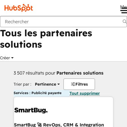
Me
Retour
Tous les partenaires
solutions
Créer
3 507 résultats pour
Partenaires solutions
Trier par :
Pertinence
Filtres
Services : Publicité payante
Tout supprimer
SmartBug 🚀 RevOps, CRM & Integration