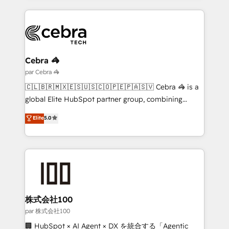
organisations scale smarter and grow stronger.
website, or build your new one.
Cebra 🦓
par Cebra 🦓
🇨🇱🇧🇷🇲🇽🇪🇸🇺🇸🇨🇴🇵🇪🇵🇦🇸🇻 Cebra 🦓 is a
global Elite HubSpot partner group, combining
technology, marketing and media expertise across
Elite
5.0
Latin America and Southern Europe, with teams
across 9 countries. Born in Chile, we combine local
insight with international reach to help businesses
grow. For over 12 years, we’ve delivered 500+
HubSpot implementations, building end-to-end
solutions that integrate CRM, AI automation, inbound
and loop marketing, content, and digital creativity.
株式会社100
Our multicultural team works in Spanish, Portuguese,
par 株式会社100
and English to design scalable strategies that drive
🏢 HubSpot × AI Agent × DX を統合する「Agentic