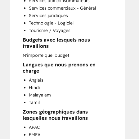
Services aux consommateurs
Full Inbound Marketing Services
Services commerciaux - Général
HubSpot Onboarding
Services juridiques
Paid Advertising
Technologie - Logiciel
Sales and Marketing Alignment
Tourisme / Voyages
Search Engine Optimization
Budgets avec lesquels nous
Social Media
travaillons
Video Production
N'importe quel budget
Website Design
Website Development
Langues que nous prenons en
charge
Website Migration
Anglais
Hindi
Malayalam
Tamil
Zones géographiques dans
lesquelles nous travaillons
APAC
EMEA