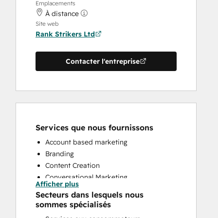
Emplacements
À distance
Site web
Rank Strikers Ltd
Contacter l'entreprise
Services que nous fournissons
Account based marketing
Branding
Content Creation
Conversational Marketing
Afficher plus
CRM Implementation
Secteurs dans lesquels nous
Customer Marketing
sommes spécialisés
Email Marketing