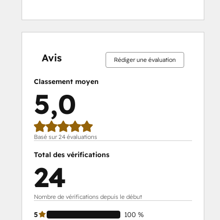
0 %
0 %
0 %
0 %
100 %
0 %
0 %
0 %
0 %
100 %
effectué
effectué
effectué
effectué
effectué
effectué
effectué
effectué
effectué
effectué
Avis
Rédiger une évaluation
Classement moyen
5,0
Basé sur 24 évaluations
Total des vérifications
24
Nombre de vérifications depuis le début
5
100 %