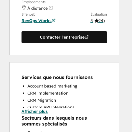
Emplacements
À distance
Site web
Évaluation
RevOps Works
5
(
24
)
Contacter l'entreprise
Services que nous fournissons
Account based marketing
CRM Implementation
CRM Migration
Custom API Integrations
Afficher plus
Customer Marketing
Secteurs dans lesquels nous
Customer Success Training
sommes spécialisés
Customer Support Training