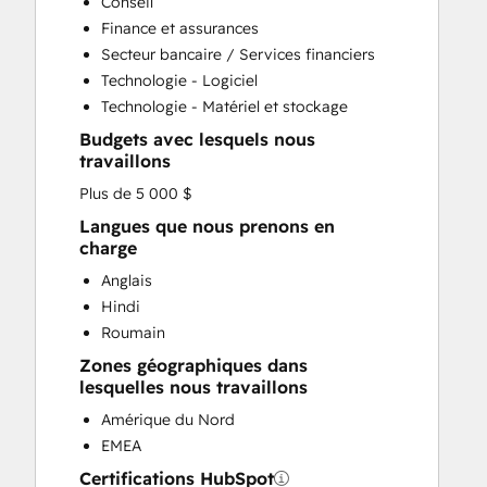
Conseil
Customer Survey and Analysis
Finance et assurances
Email Marketing
Secteur bancaire / Services financiers
Full Inbound Marketing Services
Technologie - Logiciel
Help Desk Implementation
Technologie - Matériel et stockage
HubSpot Onboarding
Budgets avec lesquels nous
Knowledge Base Development
travaillons
Marketing Hub Enterprise Onboarding
Plus de 5 000 $
Marketing Hub Professional Onboarding
Programmable Automation
Langues que nous prenons en
charge
Sales and Marketing Alignment
Sales Coaching and Training
Anglais
Sales Enablement
Hindi
Sales Hub Enterprise Onboarding
Roumain
Sales Hub Professional Onboarding
Zones géographiques dans
Service Hub Enterprise Onboarding
lesquelles nous travaillons
Service Hub Professional Onboarding
Amérique du Nord
EMEA
Certifications HubSpot