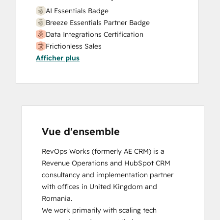
AI Essentials Badge
Breeze Essentials Partner Badge
Data Integrations Certification
Frictionless Sales
Afficher plus
HubSpot Sales Hub Software
Certification
HubSpot Solutions Partner
Inbound
Inbound Sales
Platform Consulting
Service Hub Software
Vue d'ensemble
RevOps Works (formerly AE CRM) is a 
Revenue Operations and HubSpot CRM 
consultancy and implementation partner 
with offices in United Kingdom and 
Romania. 

We work primarily with scaling tech 