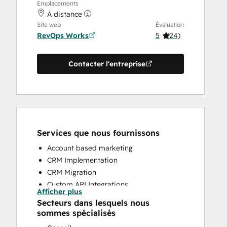
Emplacements
À distance
Site web
Évaluation
RevOps Works
5
(
24
)
Contacter l'entreprise
Services que nous fournissons
Account based marketing
CRM Implementation
CRM Migration
Custom API Integrations
Afficher plus
Customer Marketing
Secteurs dans lesquels nous
Customer Success Training
sommes spécialisés
Customer Support Training