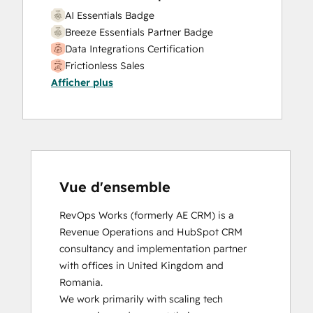
AI Essentials Badge
Breeze Essentials Partner Badge
Data Integrations Certification
Frictionless Sales
Afficher plus
HubSpot Sales Hub Software
Certification
HubSpot Solutions Partner
Inbound
Inbound Sales
Platform Consulting
Service Hub Software
Vue d'ensemble
RevOps Works (formerly AE CRM) is a 
Revenue Operations and HubSpot CRM 
consultancy and implementation partner 
with offices in United Kingdom and 
Romania. 

We work primarily with scaling tech 