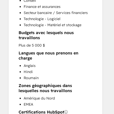
Conseil
Customer Survey and Analysis
Finance et assurances
Email Marketing
Secteur bancaire / Services financiers
Full Inbound Marketing Services
Technologie - Logiciel
Help Desk Implementation
Technologie - Matériel et stockage
HubSpot Onboarding
Budgets avec lesquels nous
Knowledge Base Development
travaillons
Marketing Hub Enterprise Onboarding
Plus de 5 000 $
Marketing Hub Professional Onboarding
Programmable Automation
Langues que nous prenons en
charge
Sales and Marketing Alignment
Sales Coaching and Training
Anglais
Sales Enablement
Hindi
Sales Hub Enterprise Onboarding
Roumain
Sales Hub Professional Onboarding
Zones géographiques dans
Service Hub Enterprise Onboarding
lesquelles nous travaillons
Service Hub Professional Onboarding
Amérique du Nord
EMEA
Certifications HubSpot