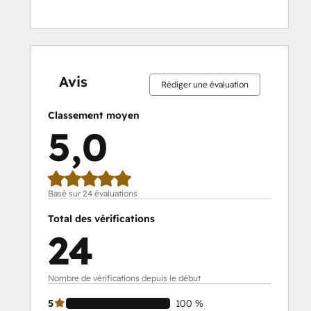
0 %
0 %
0 %
0 %
100 %
0 %
0 %
0 %
0 %
100 %
effectué
effectué
effectué
effectué
effectué
effectué
effectué
effectué
effectué
effectué
Avis
Rédiger une évaluation
Classement moyen
5,0
Basé sur 24 évaluations
Total des vérifications
24
Nombre de vérifications depuis le début
5
100 %