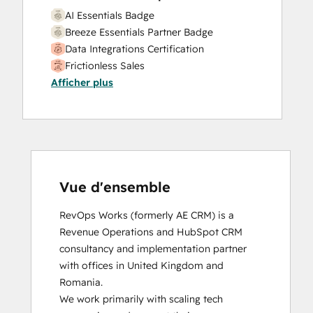
AI Essentials Badge
Breeze Essentials Partner Badge
Data Integrations Certification
Frictionless Sales
Afficher plus
HubSpot Sales Hub Software
Certification
HubSpot Solutions Partner
Inbound
Inbound Sales
Platform Consulting
Service Hub Software
Vue d'ensemble
RevOps Works (formerly AE CRM) is a 
Revenue Operations and HubSpot CRM 
consultancy and implementation partner 
with offices in United Kingdom and 
Romania. 

We work primarily with scaling tech 