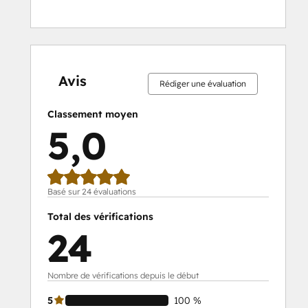
0 %
0 %
0 %
0 %
100 %
0 %
0 %
0 %
0 %
100 %
effectué
effectué
effectué
effectué
effectué
effectué
effectué
effectué
effectué
effectué
Avis
Rédiger une évaluation
Classement moyen
5,0
Basé sur 24 évaluations
Total des vérifications
24
Nombre de vérifications depuis le début
5
100 %