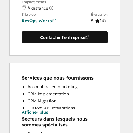
Emplacements
À distance
Site web
Évaluation
RevOps Works
5
(
24
)
Contacter l'entreprise
Services que nous fournissons
Account based marketing
CRM Implementation
CRM Migration
Custom API Integrations
Afficher plus
Customer Marketing
Secteurs dans lesquels nous
Customer Success Training
sommes spécialisés
Customer Support Training