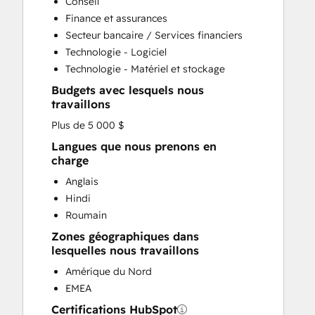
Conseil
Customer Survey and Analysis
Finance et assurances
Email Marketing
Secteur bancaire / Services financiers
Full Inbound Marketing Services
Technologie - Logiciel
Help Desk Implementation
Technologie - Matériel et stockage
HubSpot Onboarding
Budgets avec lesquels nous
Knowledge Base Development
travaillons
Marketing Hub Enterprise Onboarding
Plus de 5 000 $
Marketing Hub Professional Onboarding
Programmable Automation
Langues que nous prenons en
charge
Sales and Marketing Alignment
Sales Coaching and Training
Anglais
Sales Enablement
Hindi
Sales Hub Enterprise Onboarding
Roumain
Sales Hub Professional Onboarding
Zones géographiques dans
Service Hub Enterprise Onboarding
lesquelles nous travaillons
Service Hub Professional Onboarding
Amérique du Nord
EMEA
Certifications HubSpot