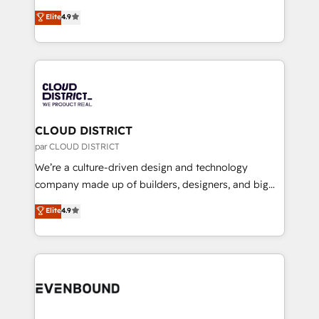
measurable growth. 🌎 Highlights: • 10+ years as a
ティブ・エージェンシーとして、HubSpot Eliteの実装
HubSpot partner. • 2023 Impact Awards: Platform
Elite
4.9
力で顧客フロント業務を再設計します。 💡 100inc は何
Migration Excellence. • Top 3 Partner of the Year
をする会社か？ HubSpotを共通基盤に、AIエージェン
LATAM 2022, 2023, 2024, 2025. • Partner of the Year
トを組み込んだ顧客フロント業務（マーケティング・営
2024. • Organizer of Aliados.ai (AI, marketing & tech
業・CS）を組織全体で設計・実装する日本のAIネイテ
global congress). 👉 Ready to scale your business
ィブ・エージェンシーです。事業部・グループ会社・部
with HubSpot? Let Cebra’s experts help you grow
門が分立する組織で、データと業務プロセスのサイロ化
faster, smarter, and with impact.
を、CRMを軸とした全社共通基盤に再構築します。意
CLOUD DISTRICT
思決定者・PMO・現場担当者に並走します。 1️⃣
par CLOUD DISTRICT
HubSpot導入・活用支援 顧客データの一元化から、
We’re a culture-driven design and technology
GTMの見える化・自動化まで。全Hub統合運用、デー
company made up of builders, designers, and big
タ品質設計、グループ横断のCRM統合に対応します。
thinkers. We blend strategy, design, and
Elite
4.9
2️⃣ AIエージェント組織構築 営業・マーケティング業務
development—always fueled by curiosity—to turn
の一部をAIが自律実行する組織への移行を設計・実装。
ideas, opportunities, and challenges into meaningful
Breeze・Claude等をHubSpotと連携させ、役割定義・
experiences. To us, technology is more than just
運用ルール・成果指標まで含めて設計します。 3️⃣ 全社
code; it’s about creating things that are useful, cool,
DX × AI推進のPMO伴走支援 複数部門をまたぐDX×AI変
and—most importantly—simple. That’s why we lean
革を、構想から実装・定着までPMOとして主導。「設
into bold ideas and shape them into thoughtful
定の代行ではなく、設計の責任」を引き受け、部門横断