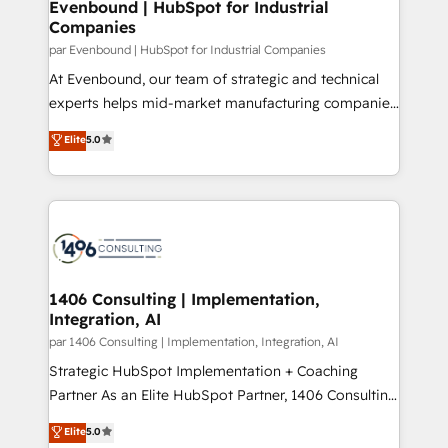
products and strategies that actually make a
Evenbound | HubSpot for Industrial
の統合・浸透・変革管理を実行します。 ▸ CMS戦略設
Companies
difference.
計・構築：リード獲得・CVR・SEOを前提にした情報設
par Evenbound | HubSpot for Industrial Companies
計・導線設計・テンプレート設計をContent Hubで一体
At Evenbound, our team of strategic and technical
提供。 ▸ 既存CRM・MAからの移行支援：Salesforce・
experts helps mid-market manufacturing companies
Marketo・Pardot等からの移行、カスタム設計、履歴
achieve real growth. We specialize in delivering
データ移行と活用設計まで。 ▸ AEO対応：ChatGPT・
Elite
5.0
tailored solutions that drive results by leveraging
Perplexity等のAI検索からの流入・引用を前提にコンテ
HubSpot’s platform and data to fuel success.
ンツとサイト構造を最適化。 🏆 なぜ100incを選ぶの
Technical Solutions: - HubSpot Technical Consulting -
か？ ✓ HubSpot Eliteパートナー認定 ✓ HubSpotアワ
HubSpot CRM Implementation - HubSpot
ード受賞・HUGリーダー ✓ ISO27001:2022 /
Onboarding - Data Migration & Integrations -
ISO9001:2015 取得 ✓ 400社以上の導入実績 ✓
Technical Audit & Optimization Strategic Solutions: -
HubSpot大百科 出版 CRM・AI活用に関するご相談、現
Revenue Operations - Inbound Marketing -
1406 Consulting | Implementation,
状整理の壁打ちなど、構想段階からお気軽にお問い合わ
Integration, AI
Outbound Marketing - HubSpot CMS Website
せください。
Design & Development We empower our clients to
par 1406 Consulting | Implementation, Integration, AI
reach their full potential by providing transparent,
Strategic HubSpot Implementation + Coaching
relationship-driven support. With over 300 HubSpot
Partner As an Elite HubSpot Partner, 1406 Consulting
certifications and accreditations, we deliver both the
helps mid-market revenue teams transform how
Elite
5.0
technical know-how and strategic guidance you
they sell, market, and serve. We don't just build your