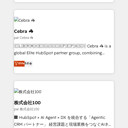
technical execution to help teams scale faster—with
contexto, la IA improvisa. Con el tuyo, se vuelve una
cleaner data, smarter automation, and more
ventaja que nadie más tiene. No es teoría: somos
predictable revenue. Specialties: · HubSpot
Partner Elite con +700 implementaciones en LATAM.
Implementation & Migration · Native & Custom
Integrations · Custom Development · CPQ & FSM ·
Cebra 🦓
Reporting & Analytics · GTM Architecture · Sales &
par Cebra 🦓
Marketing Enablement If you’re ready to elevate
🇨🇱🇧🇷🇲🇽🇪🇸🇺🇸🇨🇴🇵🇪🇵🇦🇸🇻 Cebra 🦓 is a
HubSpot from “just your CRM” to your growth
global Elite HubSpot partner group, combining
infrastructure—let’s talk.
technology, marketing and media expertise across
Elite
5.0
Latin America and Southern Europe, with teams
across 9 countries. Born in Chile, we combine local
insight with international reach to help businesses
grow. For over 12 years, we’ve delivered 500+
HubSpot implementations, building end-to-end
solutions that integrate CRM, AI automation, inbound
株式会社100
and loop marketing, content, and digital creativity.
par 株式会社100
Our multicultural team works in Spanish, Portuguese,
🏢 HubSpot × AI Agent × DX を統合する「Agentic
and English to design scalable strategies that drive
CRM パートナー」 経営課題と現場業務をつなぐAIネイ