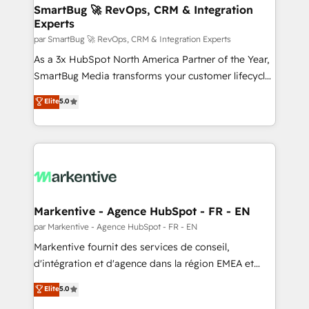
SmartBug 🚀 RevOps, CRM & Integration
Experts
par SmartBug 🚀 RevOps, CRM & Integration Experts
As a 3x HubSpot North America Partner of the Year,
SmartBug Media transforms your customer lifecycle
into a revenue engine. Our unified ecosystem
Elite
5.0
includes specialized divisions Globalia (AI &
Software) and Point Success Media (Paid Media),
making this the official home for all three brands. 🔄
Implementation & Integration - Seamless migrations
and system integrations powered by Globalia’s
technical development team. - 19 HubSpot-certified
trainers to drive platform adoption. 📈 Revenue
Markentive - Agence HubSpot - FR - EN
Generation - Full-funnel marketing and high-
par Markentive - Agence HubSpot - FR - EN
performance advertising via Point Success Media. -
Markentive fournit des services de conseil,
Expert deployment of Breeze AI and custom agents
d'intégration et d'agence dans la région EMEA et
to automate growth. 🏆 Elite Excellence - 8 platform
North America. Avec plus de 115 experts en
Elite
5.0
accreditations and deep HIPAA-compliance
marketing automation, Growth, Revops, CRM et
expertise. - A team of 250+ experts dedicated to